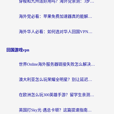
穿梭和九州连好用吗？海外党亲测：3步选对回国加速器，无缝刷国内剧玩国服
海外党必看：苹果免费加速器真的能解决回国访问难题吗？附实测对比与全平台方案
海外华人必看：如何选对华人回国VPN，无缝刷国内剧、玩手游？
回国游戏vpn
世界Online海外服务器链接失败怎么解决？告别卡顿延迟，海外玩国服游戏的正确打开方式
澳大利亚怎么玩荣耀全明星？别让延迟毁了你的连招！海外党专属加速攻略
在欧洲怎么玩300英雄手游？留学生亲测有效的国服游戏加速指南
英国打Sky光·遇总卡顿？这篇提速指南帮你找回治愈感