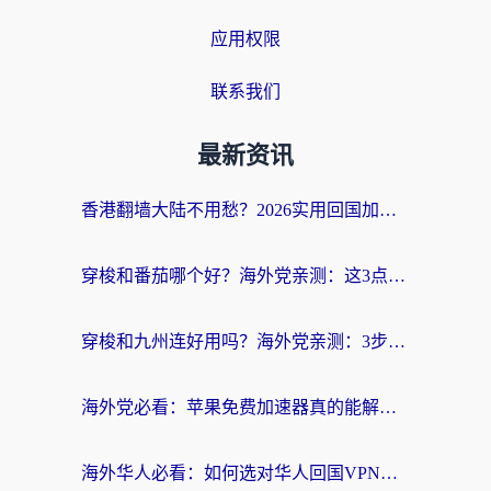
应用权限
联系我们
最新资讯
香港翻墙大陆不用愁？2026实用回国加速器指南：从选到用一步到位
穿梭和番茄哪个好？海外党亲测：这3点帮你选对回国加速器
穿梭和九州连好用吗？海外党亲测：3步选对回国加速器，无缝刷国内剧玩国服
海外党必看：苹果免费加速器真的能解决回国访问难题吗？附实测对比与全平台方案
海外华人必看：如何选对华人回国VPN，无缝刷国内剧、玩手游？