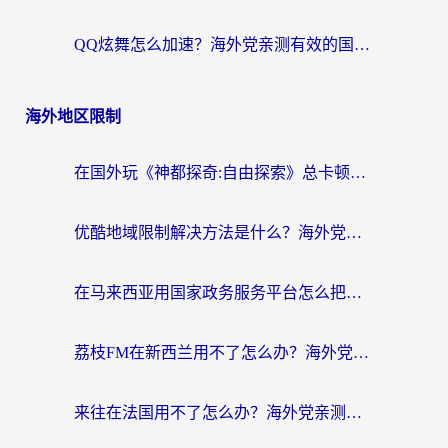
QQ炫舞怎么加速？海外党亲测有效的国服游戏加速指南（附失落城堡金铲铲之战解决方案）
海外地区限制
在国外玩《神都探奇:自由探索》总卡顿？3个实用技巧解决海外党追剧、社交、游戏难题
优酷地域限制解决方法是什么？海外党亲测有效的回国加速指南
在马来西亚用国家政务服务平台怎么把定位修改到中国国内？海外党解决数字壁垒的实用指南
荔枝FM在新西兰用不了怎么办？海外党必看的回国加速解决方案
来往在法国用不了怎么办？海外党亲测有效的回国加速指南