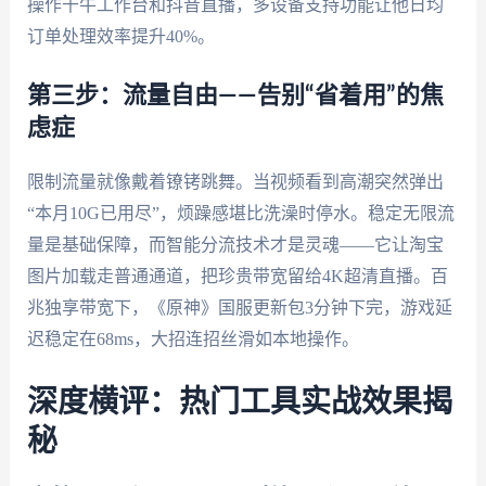
操作千牛工作台和抖音直播，多设备支持功能让他日均
订单处理效率提升40%。
第三步：流量自由——告别“省着用”的焦
虑症
限制流量就像戴着镣铐跳舞。当视频看到高潮突然弹出
“本月10G已用尽”，烦躁感堪比洗澡时停水。稳定无限流
量是基础保障，而智能分流技术才是灵魂——它让淘宝
图片加载走普通通道，把珍贵带宽留给4K超清直播。百
兆独享带宽下，《原神》国服更新包3分钟下完，游戏延
迟稳定在68ms，大招连招丝滑如本地操作。
深度横评：热门工具实战效果揭
秘