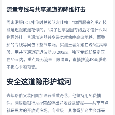
流量专线与共享通道的降维打击
周末港服LOL排位时总被队友吐槽："你国服来的吧？技
能延迟跟放烟花似的。"换了独享回国专线后才懂什么叫
物理外挂。普通加速器共享带宽就像晚高峰地铁，而番
茄的专线等同包下整节车厢。实测王者荣耀在晚8点高峰
段，用共享通道延迟波动80-200ms，独享专线却稳定压
在50ms内。重点是无流量上限设置，直播推流4K画质也
不担心卡顿预警。
安全这道隐形护城河
去年帮伯父装回国加速器看爱奇艺，他坚持用免费插
件。两周后银行APP突然弹出异地登录警报——共享节点
就是黑客的开放式渔场。专业级工具像番茄这类会部署