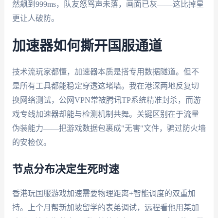
然飙到999ms，队友怒骂声未落，画面已灰——这比掉星
更让人破防。
加速器如何撕开国服通道
技术流玩家都懂，加速器本质是搭专用数据隧道。但不
是所有工具都能稳定穿透这堵墙。我在港深两地反复切
换网络测试，公网VPN常被腾讯TP系统精准封杀，而游
戏专线加速器却能与检测机制共舞。关键区别在于流量
伪装能力——把游戏数据包裹成"无害"文件，骗过防火墙
的安检仪。
节点分布决定生死时速
香港玩国服游戏加速需要物理距离+智能调度的双重加
持。上个月帮新加坡留学的表弟调试，远程看他用某加