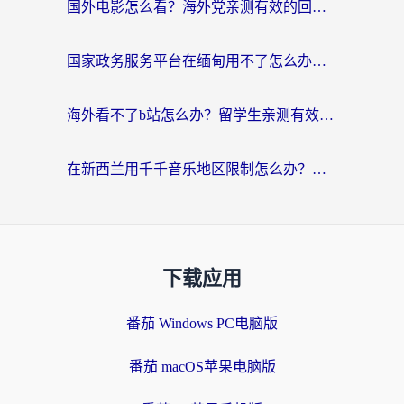
国外电影怎么看？海外党亲测有效的回国加速器选择指南
国家政务服务平台在缅甸用不了怎么办？海外华人必看的回国加速全攻略
海外看不了b站怎么办？留学生亲测有效的回国加速器选择攻略，解决豆瓣音乐、美团外卖难题
在新西兰用千千音乐地区限制怎么办？海外华人必备的回国加速解决方案
下载应用
番茄 Windows PC电脑版
番茄 macOS苹果电脑版