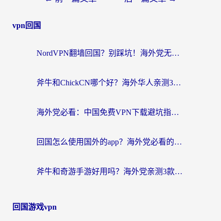
vpn回国
NordVPN翻墙回国？别踩坑！海外党无缝访问国内资源的真实指南
斧牛和ChickCN哪个好？海外华人亲测3款回国加速器+免费试用攻略
海外党必看：中国免费VPN下载避坑指南 + 无缝访问国内资源的终极方案
回国怎么使用国外的app？海外党必看的无缝访问国内资源全攻略
斧牛和奇游手游好用吗？海外党亲测3款回国加速器，选对才能无缝刷国内资源
回国游戏vpn