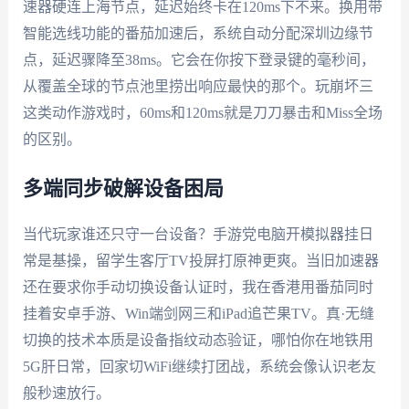
速器硬连上海节点，延迟始终卡在120ms下不来。换用带
智能选线功能的番茄加速后，系统自动分配深圳边缘节
点，延迟骤降至38ms。它会在你按下登录键的毫秒间，
从覆盖全球的节点池里捞出响应最快的那个。玩崩坏三
这类动作游戏时，60ms和120ms就是刀刀暴击和Miss全场
的区别。
多端同步破解设备困局
当代玩家谁还只守一台设备？手游党电脑开模拟器挂日
常是基操，留学生客厅TV投屏打原神更爽。当旧加速器
还在要求你手动切换设备认证时，我在香港用番茄同时
挂着安卓手游、Win端剑网三和iPad追芒果TV。真·无缝
切换的技术本质是设备指纹动态验证，哪怕你在地铁用
5G肝日常，回家切WiFi继续打团战，系统会像认识老友
般秒速放行。