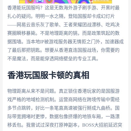
香港能玩国服吗？这是无数海外游子刷手游、开黑时最
扎心的疑问。明明一水之隔，登陆国服却卡成幻灯片
——网易云音乐灰了歌单、王者荣耀团战漂移、吃鸡决
赛圈瞬移暴毙。不是地理距离的锅，而是政策筑起的数
据围墙。当本地IP被游戏服务器无情拒之门外，加速器成
了最后那把钥匙。想要从香港直连国服战场，你需要的
不是魔法，而是能穿透网络壁垒的专业工具。
香港玩国服卡顿的真相
物理距离从来不是问题。真正锁住香港玩家的是国服游
戏严格的地域检测机制。运营商网络在跨境传输中需经
多节点跳转，好比一条笔直高速被强行掰成九曲桥。国
际带宽拥堵时更惨，数据包像挤爆的地铁车厢，一路漂
移丢包。我曾试过深夜打原神副本，BOSS大招前延迟突