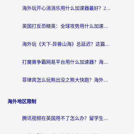
海外玩开心消消乐用什么加速器最好？2026真实体验指南，告别延迟卡顿
英国打反恐精英：全球攻势用什么加速器？2026年实测有效的国服游戏加速指南
海外玩《天下-异兽山海》总延迟？这篇延迟加速器指南帮你告别卡顿（附日本玩Sky光·遇最高警戒解决方案）
打魔兽争霸网易平台用什么加速器？海外党亲测有效的国服游戏加速指南
菲律宾怎么玩熊出没之熊大快跑？海外党国服游戏加速终极攻略（附3款热门游戏实测）
海外地区限制
腾讯视频在英国用不了怎么办？留学生亲测有效的回国加速器指南