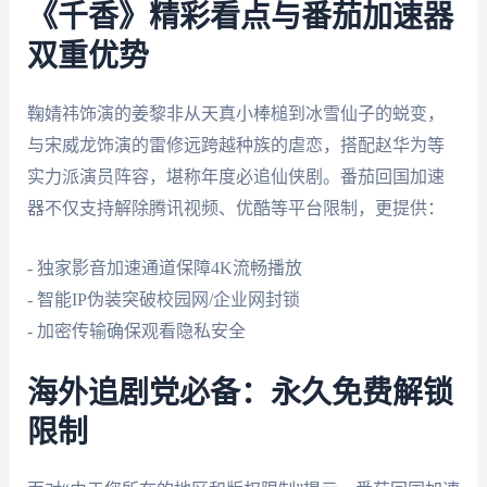
《千香》精彩看点与番茄加速器
双重优势
鞠婧祎饰演的姜黎非从天真小棒槌到冰雪仙子的蜕变，
与宋威龙饰演的雷修远跨越种族的虐恋，搭配赵华为等
实力派演员阵容，堪称年度必追仙侠剧。番茄回国加速
器不仅支持解除腾讯视频、优酷等平台限制，更提供：
- 独家影音加速通道保障4K流畅播放
- 智能IP伪装突破校园网/企业网封锁
- 加密传输确保观看隐私安全
海外追剧党必备：永久免费解锁
限制