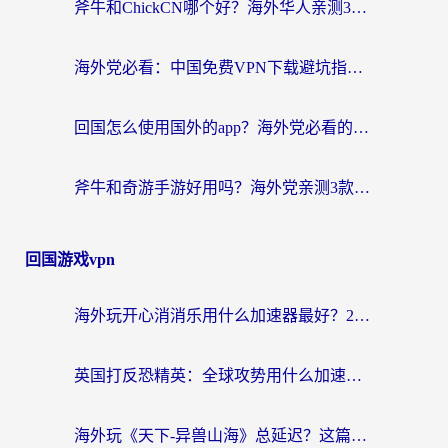
斧牛和ChickCN哪个好？海外华人亲测3款回国加速器+免费试用攻略
海外党必看：中国免费VPN下载避坑指南 + 无缝访问国内资源的终极方案
回国怎么使用国外的app？海外党必看的无缝访问国内资源全攻略
斧牛和奇游手游好用吗？海外党亲测3款回国加速器，选对才能无缝刷国内资源
回国游戏vpn
海外玩开心消消乐用什么加速器最好？2026真实体验指南，告别延迟卡顿
英国打反恐精英：全球攻势用什么加速器？2026年实测有效的国服游戏加速指南
海外玩《天下-异兽山海》总延迟？这篇延迟加速器指南帮你告别卡顿（附日本玩Sky光·遇最高警戒解决方案）