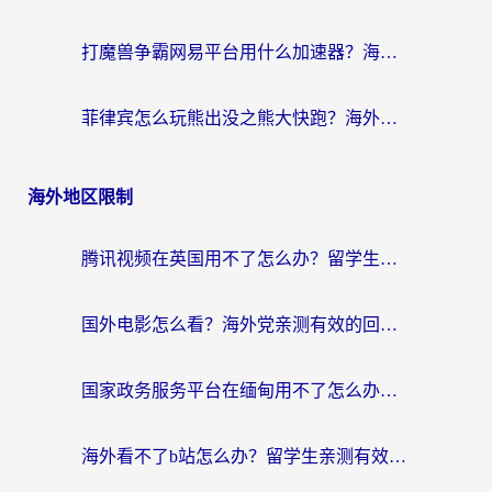
打魔兽争霸网易平台用什么加速器？海外党亲测有效的国服游戏加速指南
菲律宾怎么玩熊出没之熊大快跑？海外党国服游戏加速终极攻略（附3款热门游戏实测）
海外地区限制
腾讯视频在英国用不了怎么办？留学生亲测有效的回国加速器指南
国外电影怎么看？海外党亲测有效的回国加速器选择指南
国家政务服务平台在缅甸用不了怎么办？海外华人必看的回国加速全攻略
海外看不了b站怎么办？留学生亲测有效的回国加速器选择攻略，解决豆瓣音乐、美团外卖难题