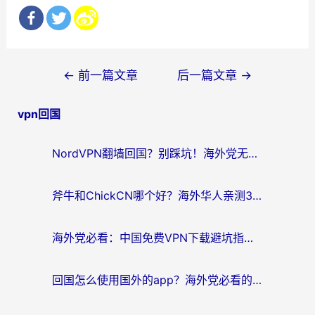
文
←
前一篇文章
后一篇文章
→
章
vpn回国
导
航
NordVPN翻墙回国？别踩坑！海外党无缝访问国内资源的真实指南
斧牛和ChickCN哪个好？海外华人亲测3款回国加速器+免费试用攻略
海外党必看：中国免费VPN下载避坑指南 + 无缝访问国内资源的终极方案
回国怎么使用国外的app？海外党必看的无缝访问国内资源全攻略