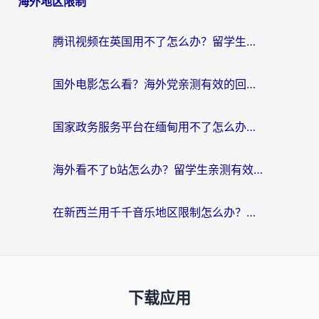
海外地区限制
腾讯视频在英国用不了怎么办？留学生亲测有效的回国加速器指南
国外电影怎么看？海外党亲测有效的回国加速器选择指南
国家政务服务平台在缅甸用不了怎么办？海外华人必看的回国加速全攻略
海外看不了b站怎么办？留学生亲测有效的回国加速器选择攻略，解决豆瓣音乐、美团外卖难题
在新西兰用千千音乐地区限制怎么办？海外华人必备的回国加速解决方案
下载应用