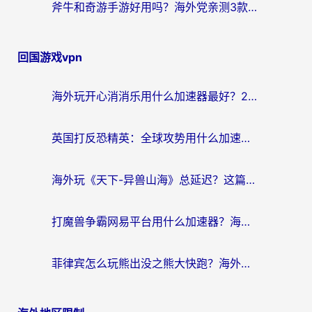
斧牛和奇游手游好用吗？海外党亲测3款回国加速器，选对才能无缝刷国内资源
回国游戏vpn
海外玩开心消消乐用什么加速器最好？2026真实体验指南，告别延迟卡顿
英国打反恐精英：全球攻势用什么加速器？2026年实测有效的国服游戏加速指南
海外玩《天下-异兽山海》总延迟？这篇延迟加速器指南帮你告别卡顿（附日本玩Sky光·遇最高警戒解决方案）
打魔兽争霸网易平台用什么加速器？海外党亲测有效的国服游戏加速指南
菲律宾怎么玩熊出没之熊大快跑？海外党国服游戏加速终极攻略（附3款热门游戏实测）