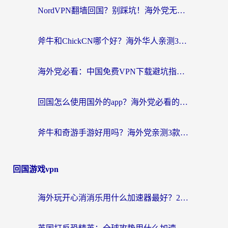
NordVPN翻墙回国？别踩坑！海外党无缝访问国内资源的真实指南
斧牛和ChickCN哪个好？海外华人亲测3款回国加速器+免费试用攻略
海外党必看：中国免费VPN下载避坑指南 + 无缝访问国内资源的终极方案
回国怎么使用国外的app？海外党必看的无缝访问国内资源全攻略
斧牛和奇游手游好用吗？海外党亲测3款回国加速器，选对才能无缝刷国内资源
回国游戏vpn
海外玩开心消消乐用什么加速器最好？2026真实体验指南，告别延迟卡顿