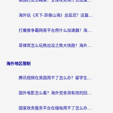
英国打反恐精英：全球攻势用什么加速器？2026年实测有效的国服游戏加速指南
海外玩《天下-异兽山海》总延迟？这篇延迟加速器指南帮你告别卡顿（附日本玩Sky光·遇最高警戒解决方案）
打魔兽争霸网易平台用什么加速器？海外党亲测有效的国服游戏加速指南
菲律宾怎么玩熊出没之熊大快跑？海外党国服游戏加速终极攻略（附3款热门游戏实测）
海外地区限制
腾讯视频在英国用不了怎么办？留学生亲测有效的回国加速器指南
国外电影怎么看？海外党亲测有效的回国加速器选择指南
国家政务服务平台在缅甸用不了怎么办？海外华人必看的回国加速全攻略