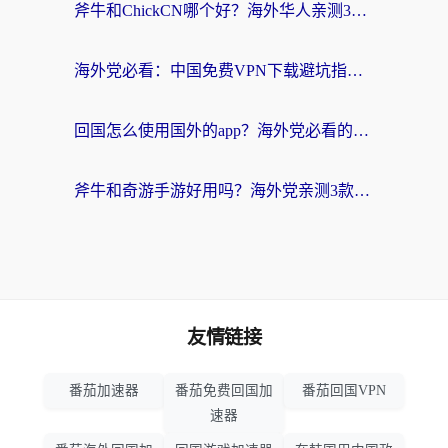
斧牛和ChickCN哪个好？海外华人亲测3款回国加速器+免费试用攻略
海外党必看：中国免费VPN下载避坑指南 + 无缝访问国内资源的终极方案
回国怎么使用国外的app？海外党必看的无缝访问国内资源全攻略
斧牛和奇游手游好用吗？海外党亲测3款回国加速器，选对才能无缝刷国内资源
友情链接
番茄加速器
番茄免费回国加
番茄回国VPN
速器