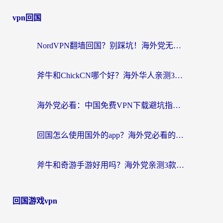
vpn回国
NordVPN翻墙回国？别踩坑！海外党无缝访问国内资源的真实指南
斧牛和ChickCN哪个好？海外华人亲测3款回国加速器+免费试用攻略
海外党必看：中国免费VPN下载避坑指南 + 无缝访问国内资源的终极方案
回国怎么使用国外的app？海外党必看的无缝访问国内资源全攻略
斧牛和奇游手游好用吗？海外党亲测3款回国加速器，选对才能无缝刷国内资源
回国游戏vpn