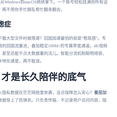
Windows到macOS统统拿下。一个账号轻松挂满你所有设
，再不用你手忙脚乱帮忙翻来翻去。
虑症
载大型文件时被限速？回国加速最怕的就是“憋屈感”。专
的回国流量池，叠加稳定100M+的专属带宽通道。4K视频
，甚至还能干点大数据量的活儿。智能分流机制聪明得很，
本地化速度，两不耽误。
 才是长久陪伴的底气
人隐私数据在茫茫网络里奔袭，没点保障怎么安心？
番茄加
数据穿上了防弹衣。只负责传输，不记录用户访问内容，隐