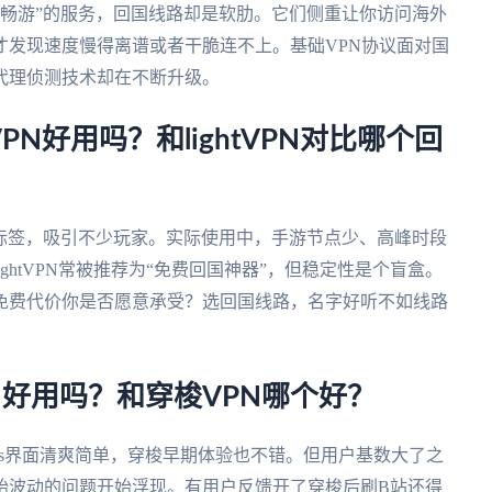
球畅游”的服务，回国线路却是软肋。它们侧重让你访问海外
才发现速度慢得离谱或者干脆连不上。基础VPN协议面对国
代理侦测技术却在不断升级。
N好用吗？和lightVPN对比哪个回
戏标签，吸引不少玩家。实际使用中，手游节点少、高峰时段
ghtVPN常被推荐为“免费回国神器”，但稳定性是个盲盒。
免费代价你是否愿意承受？选回国线路，名字好听不如线路
PN好用吗？和穿梭VPN哪个好？
alus界面清爽简单，穿梭早期体验也不错。但用户基数大了之
始波动的问题开始浮现。有用户反馈开了穿梭后刷B站还得