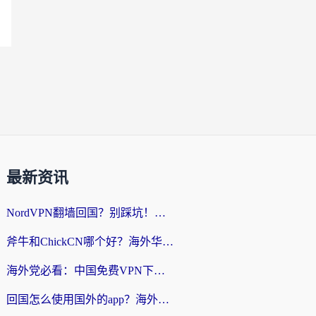
最新资讯
NordVPN翻墙回国？别踩坑！海外党无缝访问国内资源的真实指南
斧牛和ChickCN哪个好？海外华人亲测3款回国加速器+免费试用攻略
海外党必看：中国免费VPN下载避坑指南 + 无缝访问国内资源的终极方案
回国怎么使用国外的app？海外党必看的无缝访问国内资源全攻略