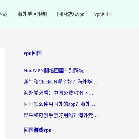
下载
海外地区限制
回国游戏vpn
vpn回国
vpn回国
NordVPN翻墙回国？别踩坑！海外党无缝访问国内资源的真实指南
斧牛和ChickCN哪个好？海外华人亲测3款回国加速器+免费试用攻略
海外党必看：中国免费VPN下载避坑指南 + 无缝访问国内资源的终极方案
回国怎么使用国外的app？海外党必看的无缝访问国内资源全攻略
斧牛和奇游手游好用吗？海外党亲测3款回国加速器，选对才能无缝刷国内资源
回国游戏vpn