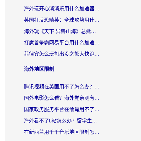
海外玩开心消消乐用什么加速器最好？2026真实体验指南，告别延迟卡顿
英国打反恐精英：全球攻势用什么加速器？2026年实测有效的国服游戏加速指南
海外玩《天下-异兽山海》总延迟？这篇延迟加速器指南帮你告别卡顿（附日本玩Sky光·遇最高警戒解决方案）
打魔兽争霸网易平台用什么加速器？海外党亲测有效的国服游戏加速指南
菲律宾怎么玩熊出没之熊大快跑？海外党国服游戏加速终极攻略（附3款热门游戏实测）
海外地区限制
腾讯视频在英国用不了怎么办？留学生亲测有效的回国加速器指南
国外电影怎么看？海外党亲测有效的回国加速器选择指南
国家政务服务平台在缅甸用不了怎么办？海外华人必看的回国加速全攻略
海外看不了b站怎么办？留学生亲测有效的回国加速器选择攻略，解决豆瓣音乐、美团外卖难题
在新西兰用千千音乐地区限制怎么办？海外华人必备的回国加速解决方案