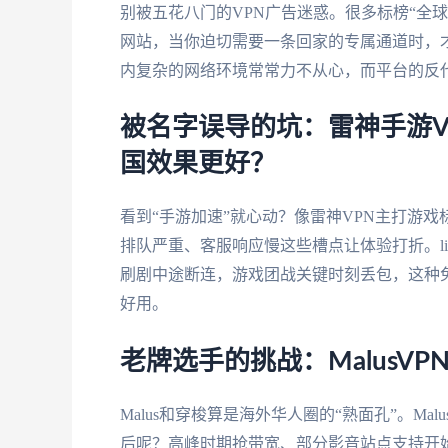
别被五花八门的VPN广告迷惑。很多标榜“全
网站，当你迫切需要一条回家的专属通道时，
内复杂的网络环境常常力不从心，而平台的反
被名字误导的坑：雷神手游VP
国效果更好？
看到“手游加速”就心动？像雷神VPN主打游
排队严重、客服响应慢这些槽点让体验打折。li
刷剧中途断连，游戏团战关键时刻丢包，这种
好用。
老牌选手的挑战：MalusV
Malus和穿梭算是海外华人圈的“熟面孔”。M
后呢？高峰时期抢带宽、部分影音站点支持开