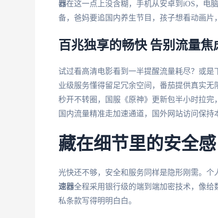
器
在这一点上没含糊，手机从安卓到iOS，电脑从
备，爸妈要追国内养生节目，孩子想看动画片
百兆独享的畅快 告别流量焦
试过看高清电影看到一半提醒流量耗尽？或是下
业级服务懂得留足冗余空间，番茄提供真实无限
秒开不转圈，国服《原神》更新包半小时拉完
国内流量精准走加速通道，国外网站访问保持
藏在细节里的安全感
光快还不够，安全和服务同样是隐形刚需。个
速器
全程采用银行级的端到端加密技术，像给
私条款写得明明白白。