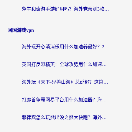
斧牛和奇游手游好用吗？海外党亲测3款回国加速器，选对才能无缝刷国内资源
回国游戏vpn
海外玩开心消消乐用什么加速器最好？2026真实体验指南，告别延迟卡顿
英国打反恐精英：全球攻势用什么加速器？2026年实测有效的国服游戏加速指南
海外玩《天下-异兽山海》总延迟？这篇延迟加速器指南帮你告别卡顿（附日本玩Sky光·遇最高警戒解决方案）
打魔兽争霸网易平台用什么加速器？海外党亲测有效的国服游戏加速指南
菲律宾怎么玩熊出没之熊大快跑？海外党国服游戏加速终极攻略（附3款热门游戏实测）