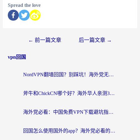
Spread the love
←
前一篇文章
后一篇文章
→
vpn回国
NordVPN翻墙回国？别踩坑！海外党无缝访问国内资源的真实指南
斧牛和ChickCN哪个好？海外华人亲测3款回国加速器+免费试用攻略
海外党必看：中国免费VPN下载避坑指南 + 无缝访问国内资源的终极方案
回国怎么使用国外的app？海外党必看的无缝访问国内资源全攻略