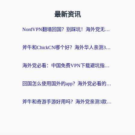
最新资讯
NordVPN翻墙回国？别踩坑！海外党无缝访问国内资源的真实指南
斧牛和ChickCN哪个好？海外华人亲测3款回国加速器+免费试用攻略
海外党必看：中国免费VPN下载避坑指南 + 无缝访问国内资源的终极方案
回国怎么使用国外的app？海外党必看的无缝访问国内资源全攻略
斧牛和奇游手游好用吗？海外党亲测3款回国加速器，选对才能无缝刷国内资源