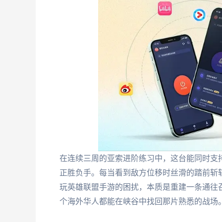
在连续三周的亚索进阶练习中，这台能同时支持
正胜负手。每当看到敌方位移时丝滑的踏前斩
玩英雄联盟手游的困扰，本质是重建一条通往
个海外华人都能在峡谷中找回那片熟悉的战场