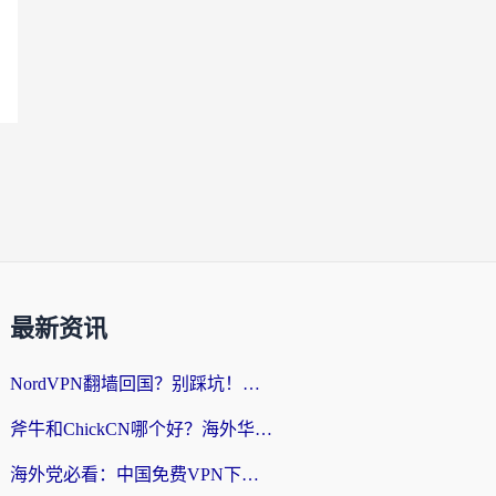
最新资讯
NordVPN翻墙回国？别踩坑！海外党无缝访问国内资源的真实指南
斧牛和ChickCN哪个好？海外华人亲测3款回国加速器+免费试用攻略
海外党必看：中国免费VPN下载避坑指南 + 无缝访问国内资源的终极方案