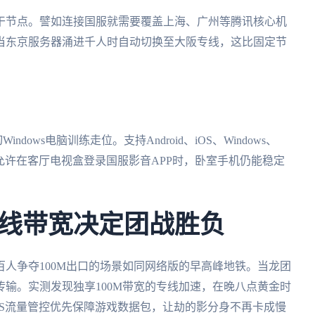
干节点。譬如连接国服就需要覆盖上海、广州等腾讯核心机
当东京服务器涌进千人时自动切换至大阪专线，这比固定节
dows电脑训练走位。支持Android、iOS、Windows、
案允许在客厅电视盒登录国服影音APP时，卧室手机仍能稳定
线带宽决定团战胜负
人争夺100M出口的场景如同网络版的早高峰地铁。当龙团
输。实测发现独享100M带宽的专线加速，在晚八点黄金时
QoS流量管控优先保障游戏数据包，让劫的影分身不再卡成慢