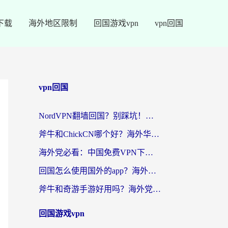
下载
海外地区限制
回国游戏vpn
vpn回国
vpn回国
NordVPN翻墙回国？别踩坑！海外党无缝访问国内资源的真实指南
斧牛和ChickCN哪个好？海外华人亲测3款回国加速器+免费试用攻略
海外党必看：中国免费VPN下载避坑指南 + 无缝访问国内资源的终极方案
回国怎么使用国外的app？海外党必看的无缝访问国内资源全攻略
斧牛和奇游手游好用吗？海外党亲测3款回国加速器，选对才能无缝刷国内资源
回国游戏vpn