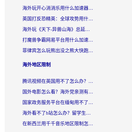
海外玩开心消消乐用什么加速器最好？2026真实体验指南，告别延迟卡顿
英国打反恐精英：全球攻势用什么加速器？2026年实测有效的国服游戏加速指南
海外玩《天下-异兽山海》总延迟？这篇延迟加速器指南帮你告别卡顿（附日本玩Sky光·遇最高警戒解决方案）
打魔兽争霸网易平台用什么加速器？海外党亲测有效的国服游戏加速指南
菲律宾怎么玩熊出没之熊大快跑？海外党国服游戏加速终极攻略（附3款热门游戏实测）
海外地区限制
腾讯视频在英国用不了怎么办？留学生亲测有效的回国加速器指南
国外电影怎么看？海外党亲测有效的回国加速器选择指南
国家政务服务平台在缅甸用不了怎么办？海外华人必看的回国加速全攻略
海外看不了b站怎么办？留学生亲测有效的回国加速器选择攻略，解决豆瓣音乐、美团外卖难题
在新西兰用千千音乐地区限制怎么办？海外华人必备的回国加速解决方案