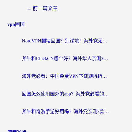
←
前一篇文章
vpn回国
NordVPN翻墙回国？别踩坑！海外党无缝访问国内资源的真实指南
斧牛和ChickCN哪个好？海外华人亲测3款回国加速器+免费试用攻略
海外党必看：中国免费VPN下载避坑指南 + 无缝访问国内资源的终极方案
回国怎么使用国外的app？海外党必看的无缝访问国内资源全攻略
斧牛和奇游手游好用吗？海外党亲测3款回国加速器，选对才能无缝刷国内资源