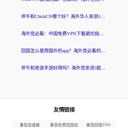
斧牛和ChickCN哪个好？海外华人亲测3款回国加速器+免费试用攻略
海外党必看：中国免费VPN下载避坑指南 + 无缝访问国内资源的终极方案
回国怎么使用国外的app？海外党必看的无缝访问国内资源全攻略
斧牛和奇游手游好用吗？海外党亲测3款回国加速器，选对才能无缝刷国内资源
友情链接
番茄加速器
番茄免费回国加
番茄回国VPN