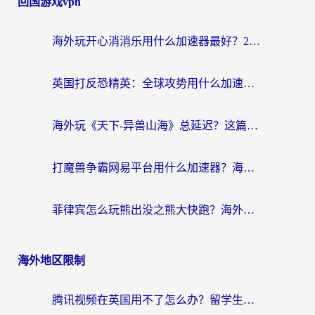
回国游戏vpn
海外玩开心消消乐用什么加速器最好？2026真实体验指南，告别延迟卡顿
英国打反恐精英：全球攻势用什么加速器？2026年实测有效的国服游戏加速指南
海外玩《天下-异兽山海》总延迟？这篇延迟加速器指南帮你告别卡顿（附日本玩Sky光·遇最高警戒解决方案）
打魔兽争霸网易平台用什么加速器？海外党亲测有效的国服游戏加速指南
菲律宾怎么玩熊出没之熊大快跑？海外党国服游戏加速终极攻略（附3款热门游戏实测）
海外地区限制
腾讯视频在英国用不了怎么办？留学生亲测有效的回国加速器指南