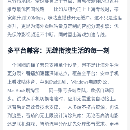
点分布系统。全球部署上千节点，自动检测你的位置并
推荐最优回国线路——比如从纽约连上上海专线时，带
宽飙升到100Mbps，咪咕直播秒开无缓冲。这不只是速度
提升，更是为海外看咪咕量身定制的智能分流引擎：优
先保障影视频道不中断，同时留出游戏加速专线。
多平台兼容：无缝衔接生活的每一刻
一个回國的梯子若只支持单个设备，岂不是让海外生活
更分裂？
番茄加速器
深知这点，覆盖全平台：安卓手机
上看咪咕体育、苹果iPad追剧、Windows电脑办公、
MacBook刷淘宝——同一账号多端登陆，数据自动同
步。试试从手机切换电脑时，应用无需重装自动接上。
这背后是高效云技术支撑，一人多端不挤占资源。再说
到流量，番茄的无上限设计消除焦虑：无论看高清电影
还是联机游戏，智能流量分配优先处理影音需求。更棒