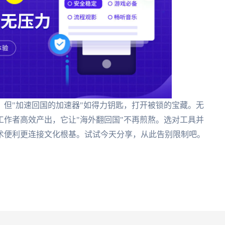
但"加速回国的加速器"如得力钥匙，打开被锁的宝藏。无
作者高效产出，它让"海外翻回国"不再煎熬。选对工具并
术便利更连接文化根基。试试今天分享，从此告别限制吧。