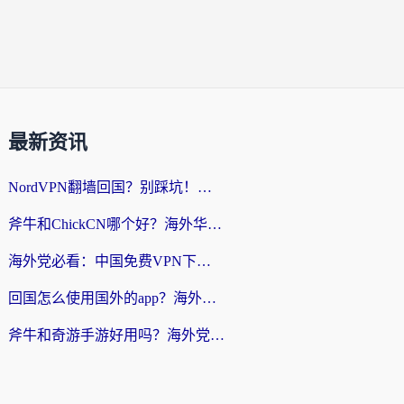
最新资讯
NordVPN翻墙回国？别踩坑！海外党无缝访问国内资源的真实指南
斧牛和ChickCN哪个好？海外华人亲测3款回国加速器+免费试用攻略
海外党必看：中国免费VPN下载避坑指南 + 无缝访问国内资源的终极方案
回国怎么使用国外的app？海外党必看的无缝访问国内资源全攻略
斧牛和奇游手游好用吗？海外党亲测3款回国加速器，选对才能无缝刷国内资源