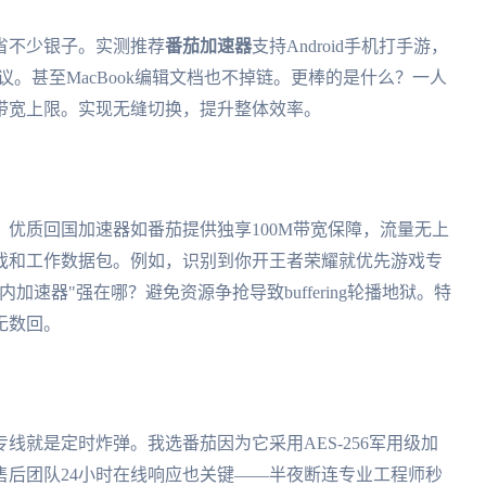
省不少银子。实测推荐
番茄加速器
支持Android手机打手游，
钉会议。甚至MacBook编辑文档也不掉链。更棒的是什么？一人
带宽上限。实现无缝切换，提升整体效率。
优质回国加速器如番茄提供独享100M带宽保障，流量无上
戏和工作数据包。例如，识别到你开王者荣耀就优先游戏专
速器"强在哪？避免资源争抢导致buffering轮播地狱。特
无数回。
线就是定时炸弹。我选番茄因为它采用AES-256军用级加
售后团队24小时在线响应也关键——半夜断连专业工程师秒