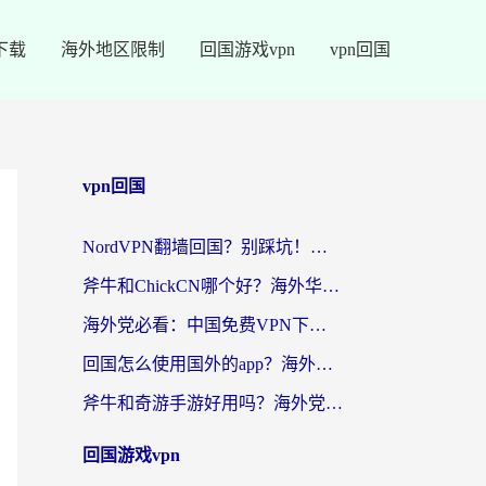
下载
海外地区限制
回国游戏vpn
vpn回国
vpn回国
NordVPN翻墙回国？别踩坑！海外党无缝访问国内资源的真实指南
斧牛和ChickCN哪个好？海外华人亲测3款回国加速器+免费试用攻略
海外党必看：中国免费VPN下载避坑指南 + 无缝访问国内资源的终极方案
回国怎么使用国外的app？海外党必看的无缝访问国内资源全攻略
斧牛和奇游手游好用吗？海外党亲测3款回国加速器，选对才能无缝刷国内资源
回国游戏vpn