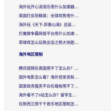
海外玩开心消消乐用什么加速器最好？2026真实体验指南，告别延迟卡顿
英国打反恐精英：全球攻势用什么加速器？2026年实测有效的国服游戏加速指南
海外玩《天下-异兽山海》总延迟？这篇延迟加速器指南帮你告别卡顿（附日本玩Sky光·遇最高警戒解决方案）
打魔兽争霸网易平台用什么加速器？海外党亲测有效的国服游戏加速指南
菲律宾怎么玩熊出没之熊大快跑？海外党国服游戏加速终极攻略（附3款热门游戏实测）
海外地区限制
腾讯视频在英国用不了怎么办？留学生亲测有效的回国加速器指南
国外电影怎么看？海外党亲测有效的回国加速器选择指南
国家政务服务平台在缅甸用不了怎么办？海外华人必看的回国加速全攻略
海外看不了b站怎么办？留学生亲测有效的回国加速器选择攻略，解决豆瓣音乐、美团外卖难题
在新西兰用千千音乐地区限制怎么办？海外华人必备的回国加速解决方案