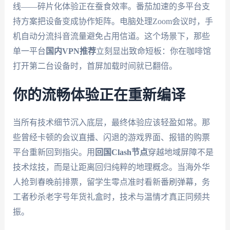
线——碎片化体验正在蚕食效率。番茄加速的多平台支
持方案把设备变成协作矩阵。电脑处理Zoom会议时，手
机自动分流抖音流量避免占用信道。这个场景下，那些
单一平台
国内VPN推荐
立刻显出致命短板：你在咖啡馆
打开第二台设备时，首屏加载时间就已翻倍。
你的流畅体验正在重新编译
当所有技术细节沉入底层，最终体验应该轻盈如常。那
些曾经卡顿的会议直播、闪退的游戏界面、报错的购票
平台重新回到指尖。用
回国Clash节点
穿越地域屏障不是
技术炫技，而是让距离回归纯粹的地理概念。当海外华
人抢到春晚前排票，留学生零点准时看新番刷弹幕，务
工者秒杀老字号年货礼盒时，技术与温情才真正同频共
振。