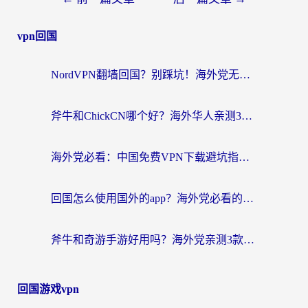
vpn回国
NordVPN翻墙回国？别踩坑！海外党无缝访问国内资源的真实指南
斧牛和ChickCN哪个好？海外华人亲测3款回国加速器+免费试用攻略
海外党必看：中国免费VPN下载避坑指南 + 无缝访问国内资源的终极方案
回国怎么使用国外的app？海外党必看的无缝访问国内资源全攻略
斧牛和奇游手游好用吗？海外党亲测3款回国加速器，选对才能无缝刷国内资源
回国游戏vpn