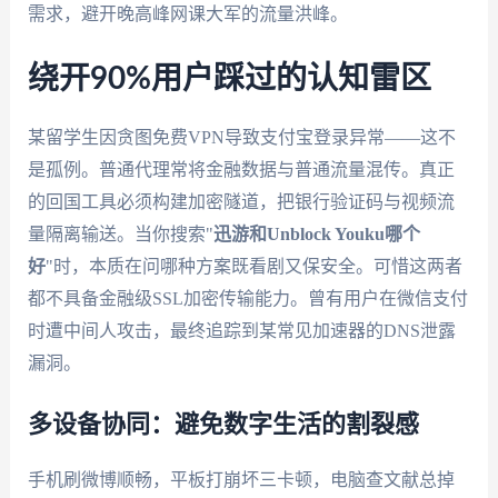
需求，避开晚高峰网课大军的流量洪峰。
绕开90%用户踩过的认知雷区
某留学生因贪图免费VPN导致支付宝登录异常——这不
是孤例。普通代理常将金融数据与普通流量混传。真正
的回国工具必须构建加密隧道，把银行验证码与视频流
量隔离输送。当你搜索"
迅游和Unblock Youku哪个
好
"时，本质在问哪种方案既看剧又保安全。可惜这两者
都不具备金融级SSL加密传输能力。曾有用户在微信支付
时遭中间人攻击，最终追踪到某常见加速器的DNS泄露
漏洞。
多设备协同：避免数字生活的割裂感
手机刷微博顺畅，平板打崩坏三卡顿，电脑查文献总掉