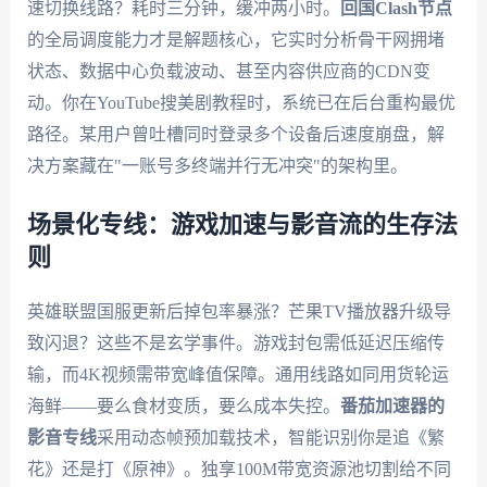
速切换线路？耗时三分钟，缓冲两小时。
回国Clash节点
的全局调度能力才是解题核心，它实时分析骨干网拥堵
状态、数据中心负载波动、甚至内容供应商的CDN变
动。你在YouTube搜美剧教程时，系统已在后台重构最优
路径。某用户曾吐槽同时登录多个设备后速度崩盘，解
决方案藏在"一账号多终端并行无冲突"的架构里。
场景化专线：游戏加速与影音流的生存法
则
英雄联盟国服更新后掉包率暴涨？芒果TV播放器升级导
致闪退？这些不是玄学事件。游戏封包需低延迟压缩传
输，而4K视频需带宽峰值保障。通用线路如同用货轮运
海鲜——要么食材变质，要么成本失控。
番茄加速器
的
影音专线
采用动态帧预加载技术，智能识别你是追《繁
花》还是打《原神》。独享100M带宽资源池切割给不同