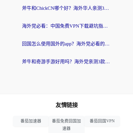
斧牛和ChickCN哪个好？海外华人亲测3款回国加速器+免费试用攻略
海外党必看：中国免费VPN下载避坑指南 + 无缝访问国内资源的终极方案
回国怎么使用国外的app？海外党必看的无缝访问国内资源全攻略
斧牛和奇游手游好用吗？海外党亲测3款回国加速器，选对才能无缝刷国内资源
友情链接
番茄加速器
番茄免费回国加
番茄回国VPN
速器