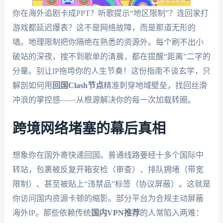
你在海外追剧卡成PPT？听歌提示“地区限制”？连回家打
游戏都延迟爆表？这不是网络故障，而是那道无形的
墙。地理限制把你隔绝在熟悉的资源外。每个刷不出小
破站的深夜，搜不到歌单的清晨，都在提醒“距离”二字的
分量。别让IP拖垮你的人生节奏！这份指南不谈玄学，只
解剖如何用
回国Clash节点
精准刺穿地域壁垒，找回丝滑
冲浪的掌控感——从根源解决你的每一次加载转圈。
跨境网络堵塞的幕后真相
想象你在国外寄快递回国。普通线路要经十多个国际中
转站，包裹被反复开箱安检（审查）、排队拥堵（带宽
限制）、甚至被贴上“违禁品”标签（协议屏蔽）。这就是
你访问国内资源卡顿的缩影。部分平台为合规主动屏蔽
海外IP。那些依赖传统
国内VPN推荐
的人常陷入两难：