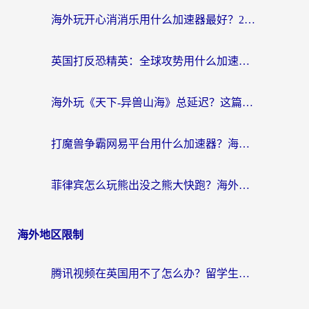
海外玩开心消消乐用什么加速器最好？2026真实体验指南，告别延迟卡顿
英国打反恐精英：全球攻势用什么加速器？2026年实测有效的国服游戏加速指南
海外玩《天下-异兽山海》总延迟？这篇延迟加速器指南帮你告别卡顿（附日本玩Sky光·遇最高警戒解决方案）
打魔兽争霸网易平台用什么加速器？海外党亲测有效的国服游戏加速指南
菲律宾怎么玩熊出没之熊大快跑？海外党国服游戏加速终极攻略（附3款热门游戏实测）
海外地区限制
腾讯视频在英国用不了怎么办？留学生亲测有效的回国加速器指南