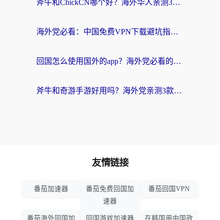
斧牛和ChickCN哪个好？海外华人亲测3款回国加速器+免费试用攻略
海外党必看：中国免费VPN下载避坑指南 + 无缝访问国内资源的终极方案
回国怎么使用国外的app？海外党必看的无缝访问国内资源全攻略
斧牛和奇游手游好用吗？海外党亲测3款回国加速器，选对才能无缝刷国内资源
友情链接
番茄加速器
番茄免费回国加
番茄回国VPN
速器
番茄海外回国加
回国游戏加速器
在韩国用中国政