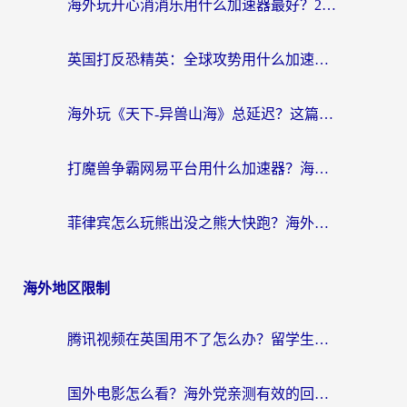
海外玩开心消消乐用什么加速器最好？2026真实体验指南，告别延迟卡顿
英国打反恐精英：全球攻势用什么加速器？2026年实测有效的国服游戏加速指南
海外玩《天下-异兽山海》总延迟？这篇延迟加速器指南帮你告别卡顿（附日本玩Sky光·遇最高警戒解决方案）
打魔兽争霸网易平台用什么加速器？海外党亲测有效的国服游戏加速指南
菲律宾怎么玩熊出没之熊大快跑？海外党国服游戏加速终极攻略（附3款热门游戏实测）
海外地区限制
腾讯视频在英国用不了怎么办？留学生亲测有效的回国加速器指南
国外电影怎么看？海外党亲测有效的回国加速器选择指南