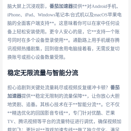
脑大屏上沉浸观影，
番茄加速器
提供**对Android手机、
iPhone、iPad、Windows笔记本/台式机以及macOS苹果电
脑的全面客户端支持**。这意味着你可以在家中任何设
备上轻松安装使用。更令人安心的是，它**支持一个账
号同时在多个设备登录使用**。通勤路上用手机缓存腾
讯视频热播剧集，回到宿舍用电脑接着看，无需反复切
换账号或担心设备数量受限。
稳定无限流量与智能分流
担心追剧到关键处流量耗尽或视频反复缓冲卡顿？
番茄
加速器
提供**稳定无限制的流量保障**，让你放心大胆
地煲剧、追番。其核心技术在于**智能分流**。它不仅
**精选优化的回国影音专线**，专门针对优酷、芒果
TV、腾讯视频等平台的流量特征进行调优，确保视频加
载如飞；更针对**游戏加速专线**做了独立优化，满足