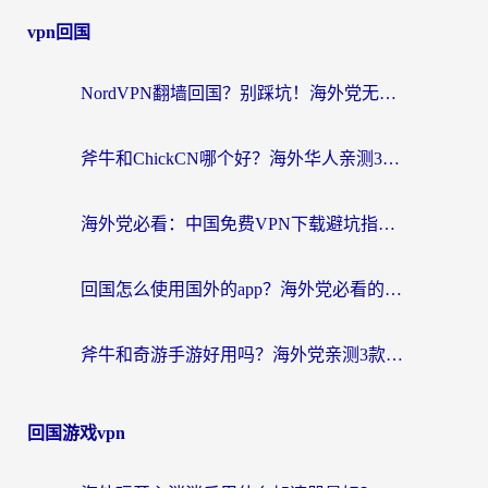
vpn回国
NordVPN翻墙回国？别踩坑！海外党无缝访问国内资源的真实指南
斧牛和ChickCN哪个好？海外华人亲测3款回国加速器+免费试用攻略
海外党必看：中国免费VPN下载避坑指南 + 无缝访问国内资源的终极方案
回国怎么使用国外的app？海外党必看的无缝访问国内资源全攻略
斧牛和奇游手游好用吗？海外党亲测3款回国加速器，选对才能无缝刷国内资源
回国游戏vpn