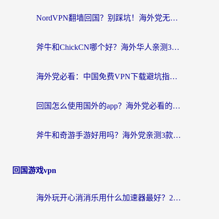
NordVPN翻墙回国？别踩坑！海外党无缝访问国内资源的真实指南
斧牛和ChickCN哪个好？海外华人亲测3款回国加速器+免费试用攻略
海外党必看：中国免费VPN下载避坑指南 + 无缝访问国内资源的终极方案
回国怎么使用国外的app？海外党必看的无缝访问国内资源全攻略
斧牛和奇游手游好用吗？海外党亲测3款回国加速器，选对才能无缝刷国内资源
回国游戏vpn
海外玩开心消消乐用什么加速器最好？2026真实体验指南，告别延迟卡顿