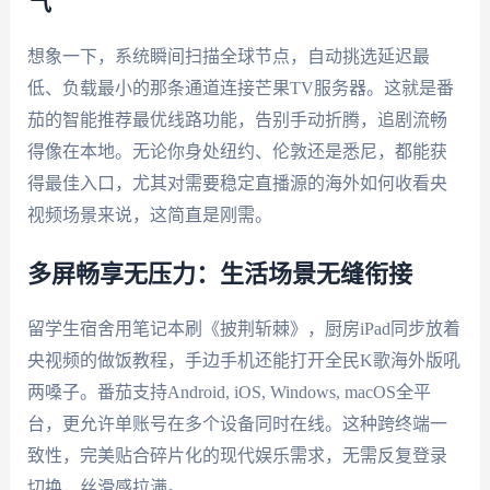
气
想象一下，系统瞬间扫描全球节点，自动挑选延迟最
低、负载最小的那条通道连接芒果TV服务器。这就是番
茄的智能推荐最优线路功能，告别手动折腾，追剧流畅
得像在本地。无论你身处纽约、伦敦还是悉尼，都能获
得最佳入口，尤其对需要稳定直播源的海外如何收看央
视频场景来说，这简直是刚需。
多屏畅享无压力：生活场景无缝衔接
留学生宿舍用笔记本刷《披荆斩棘》，厨房iPad同步放着
央视频的做饭教程，手边手机还能打开全民K歌海外版吼
两嗓子。番茄支持Android, iOS, Windows, macOS全平
台，更允许单账号在多个设备同时在线。这种跨终端一
致性，完美贴合碎片化的现代娱乐需求，无需反复登录
切换，丝滑感拉满。