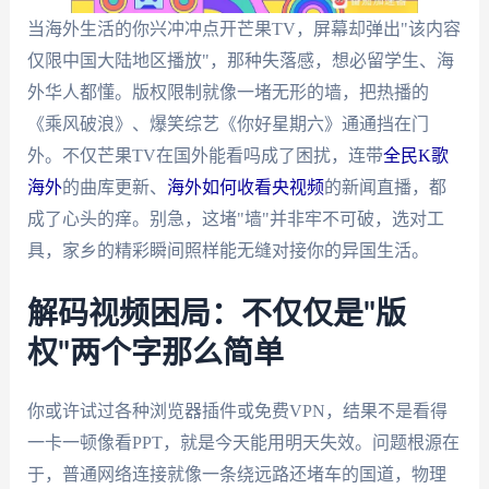
当海外生活的你兴冲冲点开芒果TV，屏幕却弹出"该内容
仅限中国大陆地区播放"，那种失落感，想必留学生、海
外华人都懂。版权限制就像一堵无形的墙，把热播的
《乘风破浪》、爆笑综艺《你好星期六》通通挡在门
外。不仅芒果TV在国外能看吗成了困扰，连带
全民K歌
海外
的曲库更新、
海外如何收看央视频
的新闻直播，都
成了心头的痒。别急，这堵"墙"并非牢不可破，选对工
具，家乡的精彩瞬间照样能无缝对接你的异国生活。
解码视频困局：不仅仅是"版
权"两个字那么简单
你或许试过各种浏览器插件或免费VPN，结果不是看得
一卡一顿像看PPT，就是今天能用明天失效。问题根源在
于，普通网络连接就像一条绕远路还堵车的国道，物理