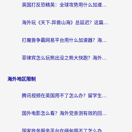
英国打反恐精英：全球攻势用什么加速器？2026年实测有效的国服游戏加速指南
海外玩《天下-异兽山海》总延迟？这篇延迟加速器指南帮你告别卡顿（附日本玩Sky光·遇最高警戒解决方案）
打魔兽争霸网易平台用什么加速器？海外党亲测有效的国服游戏加速指南
菲律宾怎么玩熊出没之熊大快跑？海外党国服游戏加速终极攻略（附3款热门游戏实测）
海外地区限制
腾讯视频在英国用不了怎么办？留学生亲测有效的回国加速器指南
国外电影怎么看？海外党亲测有效的回国加速器选择指南
国家政务服务平台在缅甸用不了怎么办？海外华人必看的回国加速全攻略