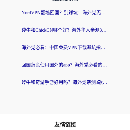
NordVPN翻墙回国？别踩坑！海外党无缝访问国内资源的真实指南
斧牛和ChickCN哪个好？海外华人亲测3款回国加速器+免费试用攻略
海外党必看：中国免费VPN下载避坑指南 + 无缝访问国内资源的终极方案
回国怎么使用国外的app？海外党必看的无缝访问国内资源全攻略
斧牛和奇游手游好用吗？海外党亲测3款回国加速器，选对才能无缝刷国内资源
友情链接