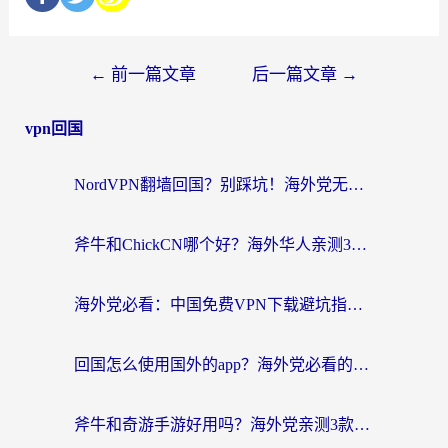
←
前一篇文章
后一篇文章
→
vpn回国
NordVPN翻墙回国？别踩坑！海外党无缝访问国内资源的真实指南
斧牛和ChickCN哪个好？海外华人亲测3款回国加速器+免费试用攻略
海外党必看：中国免费VPN下载避坑指南 + 无缝访问国内资源的终极方案
回国怎么使用国外的app？海外党必看的无缝访问国内资源全攻略
斧牛和奇游手游好用吗？海外党亲测3款回国加速器，选对才能无缝刷国内资源