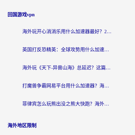
回国游戏vpn
海外玩开心消消乐用什么加速器最好？2026真实体验指南，告别延迟卡顿
英国打反恐精英：全球攻势用什么加速器？2026年实测有效的国服游戏加速指南
海外玩《天下-异兽山海》总延迟？这篇延迟加速器指南帮你告别卡顿（附日本玩Sky光·遇最高警戒解决方案）
打魔兽争霸网易平台用什么加速器？海外党亲测有效的国服游戏加速指南
菲律宾怎么玩熊出没之熊大快跑？海外党国服游戏加速终极攻略（附3款热门游戏实测）
海外地区限制