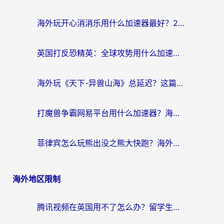
海外玩开心消消乐用什么加速器最好？2026真实体验指南，告别延迟卡顿
英国打反恐精英：全球攻势用什么加速器？2026年实测有效的国服游戏加速指南
海外玩《天下-异兽山海》总延迟？这篇延迟加速器指南帮你告别卡顿（附日本玩Sky光·遇最高警戒解决方案）
打魔兽争霸网易平台用什么加速器？海外党亲测有效的国服游戏加速指南
菲律宾怎么玩熊出没之熊大快跑？海外党国服游戏加速终极攻略（附3款热门游戏实测）
海外地区限制
腾讯视频在英国用不了怎么办？留学生亲测有效的回国加速器指南