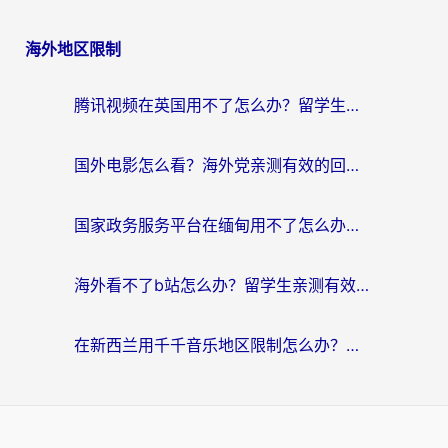
海外地区限制
腾讯视频在英国用不了怎么办？留学生亲测有效的回国加速器指南
国外电影怎么看？海外党亲测有效的回国加速器选择指南
国家政务服务平台在缅甸用不了怎么办？海外华人必看的回国加速全攻略
海外看不了b站怎么办？留学生亲测有效的回国加速器选择攻略，解决豆瓣音乐、美团外卖难题
在新西兰用千千音乐地区限制怎么办？海外华人必备的回国加速解决方案