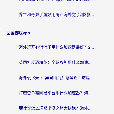
斧牛和奇游手游好用吗？海外党亲测3款回国加速器，选对才能无缝刷国内资源
回国游戏vpn
海外玩开心消消乐用什么加速器最好？2026真实体验指南，告别延迟卡顿
英国打反恐精英：全球攻势用什么加速器？2026年实测有效的国服游戏加速指南
海外玩《天下-异兽山海》总延迟？这篇延迟加速器指南帮你告别卡顿（附日本玩Sky光·遇最高警戒解决方案）
打魔兽争霸网易平台用什么加速器？海外党亲测有效的国服游戏加速指南
菲律宾怎么玩熊出没之熊大快跑？海外党国服游戏加速终极攻略（附3款热门游戏实测）