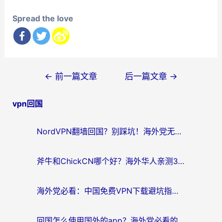
Spread the love
文
←
前一篇文章
后一篇文章
→
章
vpn回国
导
航
NordVPN翻墙回国？别踩坑！海外党无缝访问国内资源的真实指南
斧牛和ChickCN哪个好？海外华人亲测3款回国加速器+免费试用攻略
海外党必看：中国免费VPN下载避坑指南 + 无缝访问国内资源的终极方案
回国怎么使用国外的app？海外党必看的无缝访问国内资源全攻略