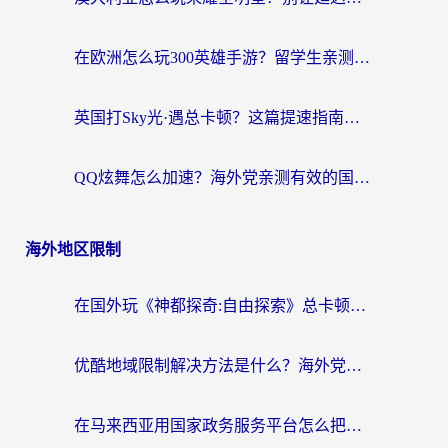
在欧洲怎么玩300英雄手游？留学生亲测有效的国服游戏加速指南
英国打Sky光·遇总卡顿？这篇提速指南帮你找回治愈感
QQ炫舞怎么加速？海外党亲测有效的国服游戏加速指南（附失落城堡金铲铲之战解决方案）
海外地区限制
在国外玩《神都探奇:自由探索》总卡顿？3个实用技巧解决海外党追剧、社交、游戏难题
优酷地域限制解决方法是什么？海外党亲测有效的回国加速指南
在马来西亚用国家政务服务平台怎么把定位修改到中国国内？海外党解决数字壁垒的实用指南