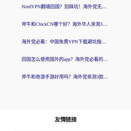
NordVPN翻墙回国？别踩坑！海外党无缝访问国内资源的真实指南
斧牛和ChickCN哪个好？海外华人亲测3款回国加速器+免费试用攻略
海外党必看：中国免费VPN下载避坑指南 + 无缝访问国内资源的终极方案
回国怎么使用国外的app？海外党必看的无缝访问国内资源全攻略
斧牛和奇游手游好用吗？海外党亲测3款回国加速器，选对才能无缝刷国内资源
友情链接