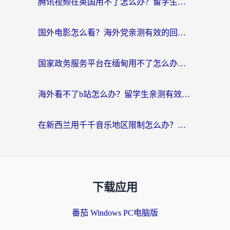
腾讯视频在英国用不了怎么办？留学生亲测有效的回国加速器指南
国外电影怎么看？海外党亲测有效的回国加速器选择指南
国家政务服务平台在缅甸用不了怎么办？海外华人必看的回国加速全攻略
海外看不了b站怎么办？留学生亲测有效的回国加速器选择攻略，解决豆瓣音乐、美团外卖难题
在新西兰用千千音乐地区限制怎么办？海外华人必备的回国加速解决方案
下载应用
番茄 Windows PC电脑版