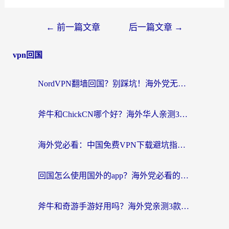
←
前一篇文章
后一篇文章
→
vpn回国
NordVPN翻墙回国？别踩坑！海外党无缝访问国内资源的真实指南
斧牛和ChickCN哪个好？海外华人亲测3款回国加速器+免费试用攻略
海外党必看：中国免费VPN下载避坑指南 + 无缝访问国内资源的终极方案
回国怎么使用国外的app？海外党必看的无缝访问国内资源全攻略
斧牛和奇游手游好用吗？海外党亲测3款回国加速器，选对才能无缝刷国内资源