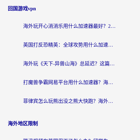
回国游戏vpn
海外玩开心消消乐用什么加速器最好？2026真实体验指南，告别延迟卡顿
英国打反恐精英：全球攻势用什么加速器？2026年实测有效的国服游戏加速指南
海外玩《天下-异兽山海》总延迟？这篇延迟加速器指南帮你告别卡顿（附日本玩Sky光·遇最高警戒解决方案）
打魔兽争霸网易平台用什么加速器？海外党亲测有效的国服游戏加速指南
菲律宾怎么玩熊出没之熊大快跑？海外党国服游戏加速终极攻略（附3款热门游戏实测）
海外地区限制