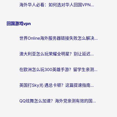
海外华人必看：如何选对华人回国VPN，无缝刷国内剧、玩手游？
回国游戏vpn
世界Online海外服务器链接失败怎么解决？告别卡顿延迟，海外玩国服游戏的正确打开方式
澳大利亚怎么玩荣耀全明星？别让延迟毁了你的连招！海外党专属加速攻略
在欧洲怎么玩300英雄手游？留学生亲测有效的国服游戏加速指南
英国打Sky光·遇总卡顿？这篇提速指南帮你找回治愈感
QQ炫舞怎么加速？海外党亲测有效的国服游戏加速指南（附失落城堡金铲铲之战解决方案）