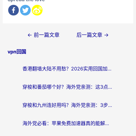
文
←
前一篇文章
后一篇文章
→
章
vpn回国
导
航
香港翻墙大陆不用愁？2026实用回国加速器指南：从选到用一步到位
穿梭和番茄哪个好？海外党亲测：这3点帮你选对回国加速器
穿梭和九州连好用吗？海外党亲测：3步选对回国加速器，无缝刷国内剧玩国服
海外党必看：苹果免费加速器真的能解决回国访问难题吗？附实测对比与全平台方案