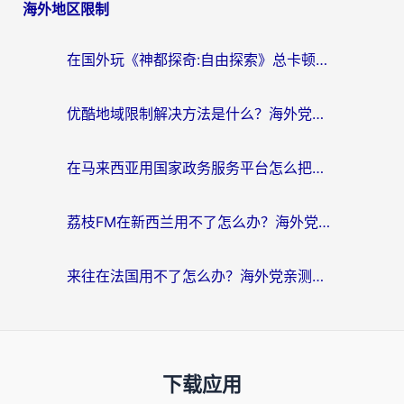
海外地区限制
在国外玩《神都探奇:自由探索》总卡顿？3个实用技巧解决海外党追剧、社交、游戏难题
优酷地域限制解决方法是什么？海外党亲测有效的回国加速指南
在马来西亚用国家政务服务平台怎么把定位修改到中国国内？海外党解决数字壁垒的实用指南
荔枝FM在新西兰用不了怎么办？海外党必看的回国加速解决方案
来往在法国用不了怎么办？海外党亲测有效的回国加速指南
下载应用