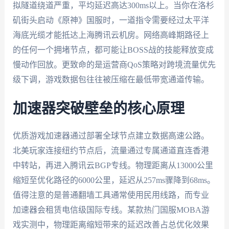
拟隧道绕道严重，平均延迟高达300ms以上。当你在洛杉
矶街头启动《原神》国服时，一道指令需要经过太平洋
海底光缆才能抵达上海腾讯云机房。网络高峰期路径上
的任何一个拥堵节点，都可能让BOSS战的技能释放变成
慢动作回放。更致命的是运营商QoS策略对跨境流量优先
级下调，游戏数据包往往被压缩在最低带宽通道传输。
加速器突破壁垒的核心原理
优质游戏加速器通过部署全球节点建立数据高速公路。
北美玩家连接纽约节点后，流量通过专属通道直连香港
中转站，再进入腾讯云BGP专线。物理距离从13000公里
缩短至优化路径的6000公里，延迟从257ms骤降到68ms。
值得注意的是普通翻墙工具通常使用民用线路，而专业
加速器会租赁电信级国际专线。某款热门国服MOBA游
戏实测中，物理距离缩短带来的延迟改善占总优化效果