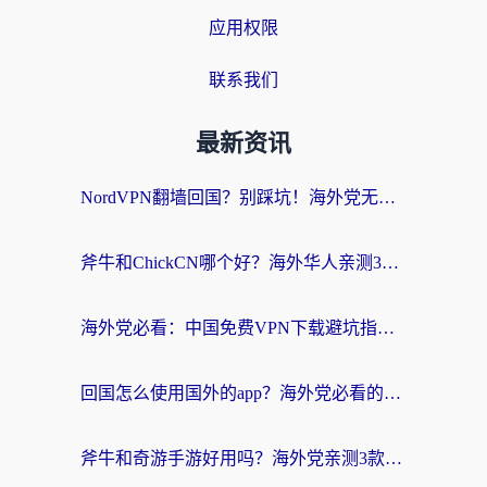
应用权限
联系我们
最新资讯
NordVPN翻墙回国？别踩坑！海外党无缝访问国内资源的真实指南
斧牛和ChickCN哪个好？海外华人亲测3款回国加速器+免费试用攻略
海外党必看：中国免费VPN下载避坑指南 + 无缝访问国内资源的终极方案
回国怎么使用国外的app？海外党必看的无缝访问国内资源全攻略
斧牛和奇游手游好用吗？海外党亲测3款回国加速器，选对才能无缝刷国内资源