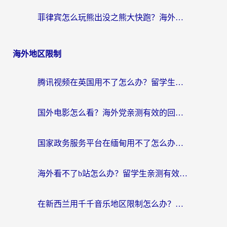
菲律宾怎么玩熊出没之熊大快跑？海外党国服游戏加速终极攻略（附3款热门游戏实测）
海外地区限制
腾讯视频在英国用不了怎么办？留学生亲测有效的回国加速器指南
国外电影怎么看？海外党亲测有效的回国加速器选择指南
国家政务服务平台在缅甸用不了怎么办？海外华人必看的回国加速全攻略
海外看不了b站怎么办？留学生亲测有效的回国加速器选择攻略，解决豆瓣音乐、美团外卖难题
在新西兰用千千音乐地区限制怎么办？海外华人必备的回国加速解决方案