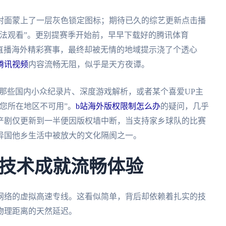
封面蒙上了一层灰色锁定图标；期待已久的综艺更新点击播
法观看”。更别提赛季开始前，早早下载好的腾讯体育
A直播海外精彩赛事，最终却被无情的地域提示浇了个透心
腾讯视频
内容流畅无阻，似乎是天方夜谭。
藏夹里那些国内小众纪录片、深度游戏解析，或者某个喜爱UP主
您所在地区不可用”。
b站海外版权限制怎么办
的疑问，几乎
产剧仅更新到一半便因版权墙中断，当支持家乡球队的比赛
异国他乡生活中被放大的文化隔阂之一。
技术成就流畅体验
网络的虚拟高速专线。这看似简单，背后却依赖着扎实的技
物理距离的天然延迟。