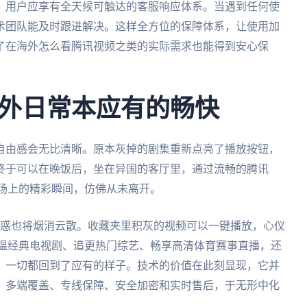
。用户应享有全天候可触达的客服响应体系。当遇到任何使
术团队能及时跟进解决。这样全方位的保障体系，让使用加
了在海外怎么看腾讯视频之类的实际需求也能得到安心保
外日常本应有的畅快
自由感会无比清晰。原本灰掉的剧集重新点亮了播放按钮，
终于可以在晚饭后，坐在异国的客厅里，通过流畅的腾讯
赛场上的精彩瞬间，仿佛从未离开。
困惑也将烟消云散。收藏夹里积灰的视频可以一键播放，心仪
重温经典电视剧、追更热门综艺、畅享高清体育赛事直播，还
，一切都回到了应有的样子。技术的价值在此刻显现，它并
、多端覆盖、专线保障、安全加密和实时售后，于无形中化