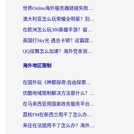
世界Online海外服务器链接失败怎么解决？告别卡顿延迟，海外玩国服游戏的正确打开方式
澳大利亚怎么玩荣耀全明星？别让延迟毁了你的连招！海外党专属加速攻略
在欧洲怎么玩300英雄手游？留学生亲测有效的国服游戏加速指南
英国打Sky光·遇总卡顿？这篇提速指南帮你找回治愈感
QQ炫舞怎么加速？海外党亲测有效的国服游戏加速指南（附失落城堡金铲铲之战解决方案）
海外地区限制
在国外玩《神都探奇:自由探索》总卡顿？3个实用技巧解决海外党追剧、社交、游戏难题
优酷地域限制解决方法是什么？海外党亲测有效的回国加速指南
在马来西亚用国家政务服务平台怎么把定位修改到中国国内？海外党解决数字壁垒的实用指南
荔枝FM在新西兰用不了怎么办？海外党必看的回国加速解决方案
来往在法国用不了怎么办？海外党亲测有效的回国加速指南