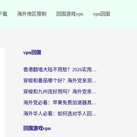
下载
海外地区限制
回国游戏vpn
vpn回国
vpn回国
香港翻墙大陆不用愁？2026实用回国加速器指南：从选到用一步到位
穿梭和番茄哪个好？海外党亲测：这3点帮你选对回国加速器
穿梭和九州连好用吗？海外党亲测：3步选对回国加速器，无缝刷国内剧玩国服
海外党必看：苹果免费加速器真的能解决回国访问难题吗？附实测对比与全平台方案
海外华人必看：如何选对华人回国VPN，无缝刷国内剧、玩手游？
回国游戏vpn