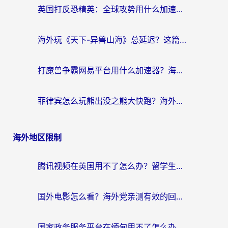
英国打反恐精英：全球攻势用什么加速器？2026年实测有效的国服游戏加速指南
海外玩《天下-异兽山海》总延迟？这篇延迟加速器指南帮你告别卡顿（附日本玩Sky光·遇最高警戒解决方案）
打魔兽争霸网易平台用什么加速器？海外党亲测有效的国服游戏加速指南
菲律宾怎么玩熊出没之熊大快跑？海外党国服游戏加速终极攻略（附3款热门游戏实测）
海外地区限制
腾讯视频在英国用不了怎么办？留学生亲测有效的回国加速器指南
国外电影怎么看？海外党亲测有效的回国加速器选择指南
国家政务服务平台在缅甸用不了怎么办？海外华人必看的回国加速全攻略