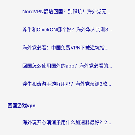
航
NordVPN翻墙回国？别踩坑！海外党无缝访问国内资源的真实指南
斧牛和ChickCN哪个好？海外华人亲测3款回国加速器+免费试用攻略
海外党必看：中国免费VPN下载避坑指南 + 无缝访问国内资源的终极方案
回国怎么使用国外的app？海外党必看的无缝访问国内资源全攻略
斧牛和奇游手游好用吗？海外党亲测3款回国加速器，选对才能无缝刷国内资源
回国游戏vpn
海外玩开心消消乐用什么加速器最好？2026真实体验指南，告别延迟卡顿