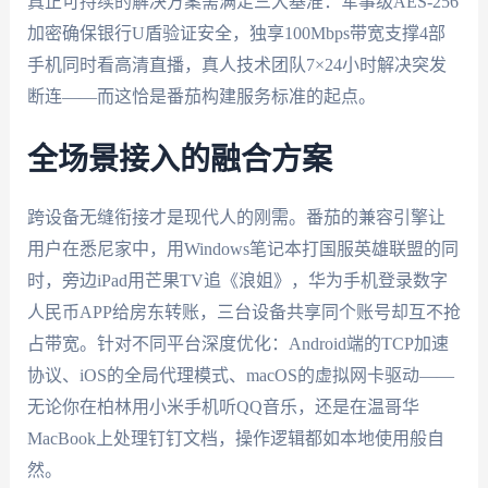
真正可持续的解决方案需满足三大基准：军事级AES-256
加密确保银行U盾验证安全，独享100Mbps带宽支撑4部
手机同时看高清直播，真人技术团队7×24小时解决突发
断连——而这恰是番茄构建服务标准的起点。
全场景接入的融合方案
跨设备无缝衔接才是现代人的刚需。番茄的兼容引擎让
用户在悉尼家中，用Windows笔记本打国服英雄联盟的同
时，旁边iPad用芒果TV追《浪姐》，华为手机登录数字
人民币APP给房东转账，三台设备共享同个账号却互不抢
占带宽。针对不同平台深度优化：Android端的TCP加速
协议、iOS的全局代理模式、macOS的虚拟网卡驱动——
无论你在柏林用小米手机听QQ音乐，还是在温哥华
MacBook上处理钉钉文档，操作逻辑都如本地使用般自
然。