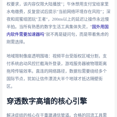
权要求，该内容仅限大陆播放"；午休想用支付宝给家里
水电缴费，反复尝试后提示"当前网络环境存在风险"；深
夜和闺蜜组团玩"王者"，200ms以上的延迟让操作永远慢
半拍。当所有熟悉的数字生活工具集体失灵，"
国外用国
内软件需要加速器吗
"就不再是疑问句，而是带着焦虑的
刚需选择。
地域限制像座透明围墙：视频平台受版权区域分割，支
付系统启动风控拦截海外登录，游戏服务器被物理距离
拖垮传输效率。直连的网络路径，数据包需要绕经多个
国际节点，犹如让信件漂流大半个地球才抵达隔壁街
区。
穿透数字高墙的核心引擎
解决症结的核心在于重建通信管道。合格的回流工具需