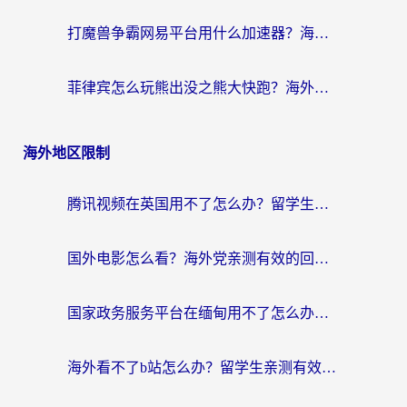
打魔兽争霸网易平台用什么加速器？海外党亲测有效的国服游戏加速指南
菲律宾怎么玩熊出没之熊大快跑？海外党国服游戏加速终极攻略（附3款热门游戏实测）
海外地区限制
腾讯视频在英国用不了怎么办？留学生亲测有效的回国加速器指南
国外电影怎么看？海外党亲测有效的回国加速器选择指南
国家政务服务平台在缅甸用不了怎么办？海外华人必看的回国加速全攻略
海外看不了b站怎么办？留学生亲测有效的回国加速器选择攻略，解决豆瓣音乐、美团外卖难题