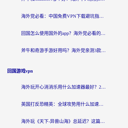
海外党必看：中国免费VPN下载避坑指南 + 无缝访问国内资源的终极方案
回国怎么使用国外的app？海外党必看的无缝访问国内资源全攻略
斧牛和奇游手游好用吗？海外党亲测3款回国加速器，选对才能无缝刷国内资源
回国游戏vpn
海外玩开心消消乐用什么加速器最好？2026真实体验指南，告别延迟卡顿
英国打反恐精英：全球攻势用什么加速器？2026年实测有效的国服游戏加速指南
海外玩《天下-异兽山海》总延迟？这篇延迟加速器指南帮你告别卡顿（附日本玩Sky光·遇最高警戒解决方案）