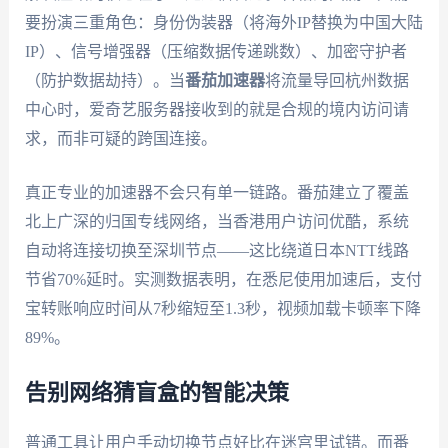
要扮演三重角色：身份伪装器（将海外IP替换为中国大陆
IP）、信号增强器（压缩数据传递跳数）、加密守护者
（防护数据劫持）。当
番茄加速器
将流量导回杭州数据
中心时，爱奇艺服务器接收到的就是合规的境内访问请
求，而非可疑的跨国连接。
真正专业的加速器不会只有单一链路。番茄建立了覆盖
北上广深的归国专线网络，当香港用户访问优酷，系统
自动将连接切换至深圳节点——这比绕道日本NTT线路
节省70%延时。实测数据表明，在悉尼使用加速后，支付
宝转账响应时间从7秒缩短至1.3秒，视频加载卡顿率下降
89%。
告别网络猜盲盒的智能决策
普通工具让用户手动切换节点好比在迷宫里试错。而番