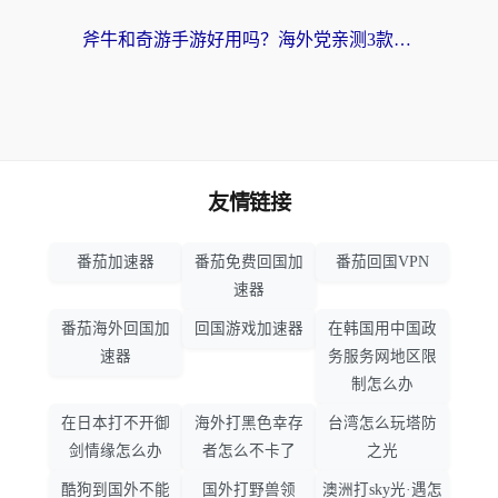
斧牛和奇游手游好用吗？海外党亲测3款回国加速器，选对才能无缝刷国内资源
友情链接
番茄加速器
番茄免费回国加
番茄回国VPN
速器
番茄海外回国加
回国游戏加速器
在韩国用中国政
速器
务服务网地区限
制怎么办
在日本打不开御
海外打黑色幸存
台湾怎么玩塔防
剑情缘怎么办
者怎么不卡了
之光
酷狗到国外不能
国外打野兽领
澳洲打sky光·遇怎