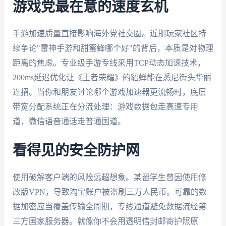
游戏党最在意的速度玄机
手游加速质量直接影响海外党社交圈。近期玩家社区持
续争论"雷神手游和甜蜜蜂哪个好"的背后，本质是对物理
距离的焦虑。专业级手游专线采用TCP动态加速技术，
200ms延迟优化让《王者荣耀》的貂蝉能在悉尼街头华丽
连招。当你和朋友讨论哪个游戏加速器更流畅时，底层
带宽分配系统正在分流处理：游戏数据包走高速专用
道，微信语音通话走普通国道。
看得见的安全防护网
使用破解客户端的风险远超想象。某留学生曾因使用修
改版VPN，导致淘宝账户被盗刷三万人民币。可靠的数
据加密应当覆盖传输全周期，专线通道避免数据流经第
三方国家服务器。就像你不会用透明信封邮寄护照原