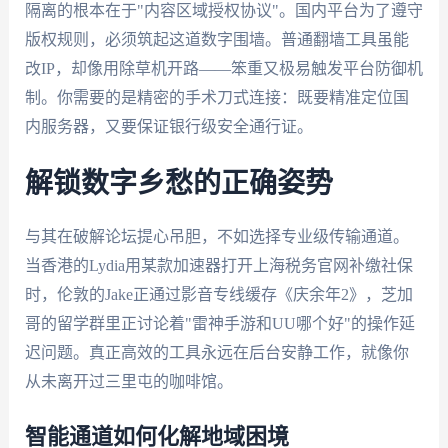
隔离的根本在于"内容区域授权协议"。国内平台为了遵守
版权规则，必须筑起这道数字围墙。普通翻墙工具虽能
改IP，却像用除草机开路——笨重又极易触发平台防御机
制。你需要的是精密的手术刀式连接：既要精准定位国
内服务器，又要保证银行级安全通行证。
解锁数字乡愁的正确姿势
与其在破解论坛提心吊胆，不如选择专业级传输通道。
当香港的Lydia用某款加速器打开上海税务官网补缴社保
时，伦敦的Jake正通过影音专线缓存《庆余年2》，芝加
哥的留学群里正讨论着"雷神手游和UU哪个好"的操作延
迟问题。真正高效的工具永远在后台安静工作，就像你
从未离开过三里屯的咖啡馆。
智能通道如何化解地域困境