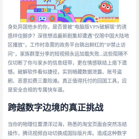
身处异国他乡的你，是否曾被"电脑版VPN破解版"的诱
惑绊住脚步？深夜想追最新剧集却遭遇"仅限中国大陆地
区播放"，工作时急需的政务平台跳出鲜红的"IP禁止访
问"，家族群里分享的短视频永远加载失败...这些阻隔不
仅切断了你与家乡的信息纽带，更在情感联结上烙下遗
憾。破解软件看似捷径，实则暗藏数据泄露、账号盗
刷、恶意扣费三重险滩。真正值得托付的回国工具，应
是安全合规的专属快车道。
跨越数字边境的真正挑战
当你的物理位置漂洋过海，熟悉的淘宝页面会突然冻结
操作，腾讯视频自动切换成国际版片库。造成这种数字