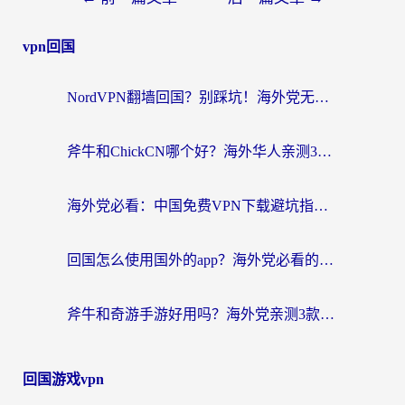
vpn回国
NordVPN翻墙回国？别踩坑！海外党无缝访问国内资源的真实指南
斧牛和ChickCN哪个好？海外华人亲测3款回国加速器+免费试用攻略
海外党必看：中国免费VPN下载避坑指南 + 无缝访问国内资源的终极方案
回国怎么使用国外的app？海外党必看的无缝访问国内资源全攻略
斧牛和奇游手游好用吗？海外党亲测3款回国加速器，选对才能无缝刷国内资源
回国游戏vpn