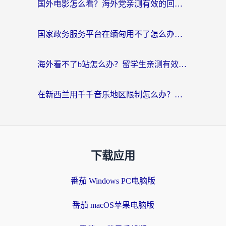
国外电影怎么看？海外党亲测有效的回国加速器选择指南
国家政务服务平台在缅甸用不了怎么办？海外华人必看的回国加速全攻略
海外看不了b站怎么办？留学生亲测有效的回国加速器选择攻略，解决豆瓣音乐、美团外卖难题
在新西兰用千千音乐地区限制怎么办？海外华人必备的回国加速解决方案
下载应用
番茄 Windows PC电脑版
番茄 macOS苹果电脑版