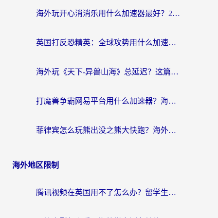
海外玩开心消消乐用什么加速器最好？2026真实体验指南，告别延迟卡顿
英国打反恐精英：全球攻势用什么加速器？2026年实测有效的国服游戏加速指南
海外玩《天下-异兽山海》总延迟？这篇延迟加速器指南帮你告别卡顿（附日本玩Sky光·遇最高警戒解决方案）
打魔兽争霸网易平台用什么加速器？海外党亲测有效的国服游戏加速指南
菲律宾怎么玩熊出没之熊大快跑？海外党国服游戏加速终极攻略（附3款热门游戏实测）
海外地区限制
腾讯视频在英国用不了怎么办？留学生亲测有效的回国加速器指南