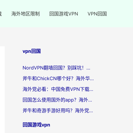
载
海外地区限制
回国游戏VPN
VPN回国
vpn回国
NordVPN翻墙回国？别踩坑！海外党无缝访问国内资源的真实指南
斧牛和ChickCN哪个好？海外华人亲测3款回国加速器+免费试用攻略
海外党必看：中国免费VPN下载避坑指南 + 无缝访问国内资源的终极方案
回国怎么使用国外的app？海外党必看的无缝访问国内资源全攻略
斧牛和奇游手游好用吗？海外党亲测3款回国加速器，选对才能无缝刷国内资源
回国游戏vpn