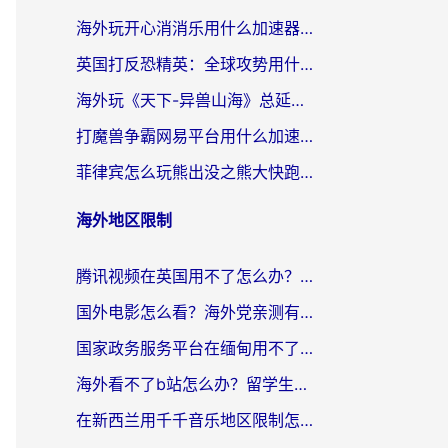
海外玩开心消消乐用什么加速器最好？2026真实体验指南，告别延迟卡顿
英国打反恐精英：全球攻势用什么加速器？2026年实测有效的国服游戏加速指南
海外玩《天下-异兽山海》总延迟？这篇延迟加速器指南帮你告别卡顿（附日本玩Sky光·遇最高警戒解决方案）
打魔兽争霸网易平台用什么加速器？海外党亲测有效的国服游戏加速指南
菲律宾怎么玩熊出没之熊大快跑？海外党国服游戏加速终极攻略（附3款热门游戏实测）
海外地区限制
腾讯视频在英国用不了怎么办？留学生亲测有效的回国加速器指南
国外电影怎么看？海外党亲测有效的回国加速器选择指南
国家政务服务平台在缅甸用不了怎么办？海外华人必看的回国加速全攻略
海外看不了b站怎么办？留学生亲测有效的回国加速器选择攻略，解决豆瓣音乐、美团外卖难题
在新西兰用千千音乐地区限制怎么办？海外华人必备的回国加速解决方案