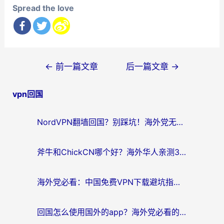
Spread the love
文
←
前一篇文章
后一篇文章
→
章
vpn回国
导
航
NordVPN翻墙回国？别踩坑！海外党无缝访问国内资源的真实指南
斧牛和ChickCN哪个好？海外华人亲测3款回国加速器+免费试用攻略
海外党必看：中国免费VPN下载避坑指南 + 无缝访问国内资源的终极方案
回国怎么使用国外的app？海外党必看的无缝访问国内资源全攻略