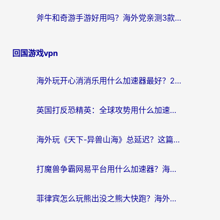
斧牛和奇游手游好用吗？海外党亲测3款回国加速器，选对才能无缝刷国内资源
回国游戏vpn
海外玩开心消消乐用什么加速器最好？2026真实体验指南，告别延迟卡顿
英国打反恐精英：全球攻势用什么加速器？2026年实测有效的国服游戏加速指南
海外玩《天下-异兽山海》总延迟？这篇延迟加速器指南帮你告别卡顿（附日本玩Sky光·遇最高警戒解决方案）
打魔兽争霸网易平台用什么加速器？海外党亲测有效的国服游戏加速指南
菲律宾怎么玩熊出没之熊大快跑？海外党国服游戏加速终极攻略（附3款热门游戏实测）