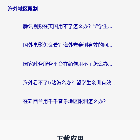
海外地区限制
腾讯视频在英国用不了怎么办？留学生亲测有效的回国加速器指南
国外电影怎么看？海外党亲测有效的回国加速器选择指南
国家政务服务平台在缅甸用不了怎么办？海外华人必看的回国加速全攻略
海外看不了b站怎么办？留学生亲测有效的回国加速器选择攻略，解决豆瓣音乐、美团外卖难题
在新西兰用千千音乐地区限制怎么办？海外华人必备的回国加速解决方案
下载应用