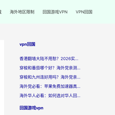
载
海外地区限制
回国游戏VPN
VPN回国
vpn回国
香港翻墙大陆不用愁？2026实用回国加速器指南：从选到用一步到位
穿梭和番茄哪个好？海外党亲测：这3点帮你选对回国加速器
穿梭和九州连好用吗？海外党亲测：3步选对回国加速器，无缝刷国内剧玩国服
海外党必看：苹果免费加速器真的能解决回国访问难题吗？附实测对比与全平台方案
海外华人必看：如何选对华人回国VPN，无缝刷国内剧、玩手游？
回国游戏vpn