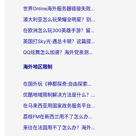
世界Online海外服务器链接失败怎么解决？告别卡顿延迟，海外玩国服游戏的正确打开方式
澳大利亚怎么玩荣耀全明星？别让延迟毁了你的连招！海外党专属加速攻略
在欧洲怎么玩300英雄手游？留学生亲测有效的国服游戏加速指南
英国打Sky光·遇总卡顿？这篇提速指南帮你找回治愈感
QQ炫舞怎么加速？海外党亲测有效的国服游戏加速指南（附失落城堡金铲铲之战解决方案）
海外地区限制
在国外玩《神都探奇:自由探索》总卡顿？3个实用技巧解决海外党追剧、社交、游戏难题
优酷地域限制解决方法是什么？海外党亲测有效的回国加速指南
在马来西亚用国家政务服务平台怎么把定位修改到中国国内？海外党解决数字壁垒的实用指南
荔枝FM在新西兰用不了怎么办？海外党必看的回国加速解决方案
来往在法国用不了怎么办？海外党亲测有效的回国加速指南