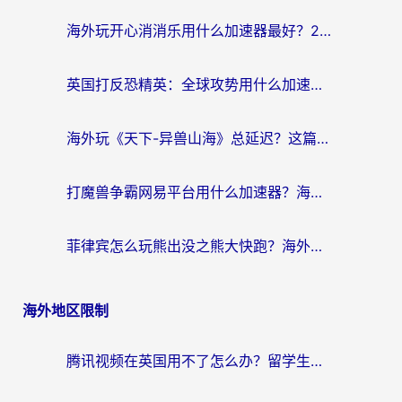
海外玩开心消消乐用什么加速器最好？2026真实体验指南，告别延迟卡顿
英国打反恐精英：全球攻势用什么加速器？2026年实测有效的国服游戏加速指南
海外玩《天下-异兽山海》总延迟？这篇延迟加速器指南帮你告别卡顿（附日本玩Sky光·遇最高警戒解决方案）
打魔兽争霸网易平台用什么加速器？海外党亲测有效的国服游戏加速指南
菲律宾怎么玩熊出没之熊大快跑？海外党国服游戏加速终极攻略（附3款热门游戏实测）
海外地区限制
腾讯视频在英国用不了怎么办？留学生亲测有效的回国加速器指南