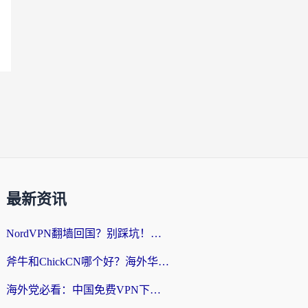
最新资讯
NordVPN翻墙回国？别踩坑！海外党无缝访问国内资源的真实指南
斧牛和ChickCN哪个好？海外华人亲测3款回国加速器+免费试用攻略
海外党必看：中国免费VPN下载避坑指南 + 无缝访问国内资源的终极方案