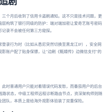
追剧
，三个月后收到了信用卡盗刷通知。这不只是技术问题，更
输层构筑了银行同级的防护：端对端加密让爱奇艺账号密码
影记录不会被任何第三方窥探。
登录行为时（比如从悉尼突然切换至黑龙江IP），安全网
影账户配了贴身保镖，让"边刷《甄嬛传》边微信支付"的
。此时普通用户只能对着错误代码发愁，而番茄用户的后台
查线路状态，中级工程师远程诊断路由节点，资深架构师则随
专业团队，本质上是给海外观影体验装了双重保险。