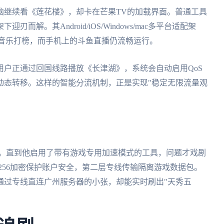
脑继续看《莲花楼》，却卡在芒果TV的加载界面。普通工具
刃而解。其Android/iOS/Windows/mac多平台适配架
Q音乐打榜，而手机上的斗鱼直播仍流畅运行。
户正通过回国线路播放《长津湖》，系统会自动启用QoS
动态转移。这样的智能分流机制，正是实现"稳定无限流量观
噩梦。直到他启用了带有游戏专用加速模式的工具，问题才戏剧
-256加密保护账户安全，第二层专线传输隔离游戏数据包。
通过专线直连广州服务器的小张，却能实时刷出"天秀五