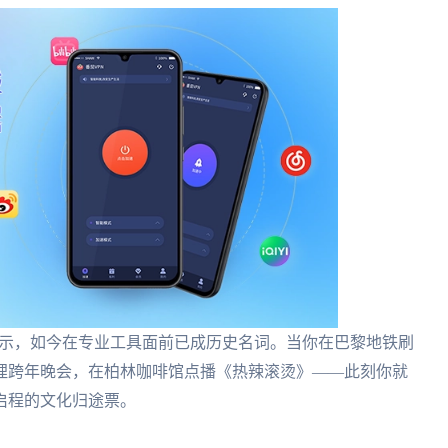
"提示，如今在专业工具面前已成历史名词。当你在巴黎地铁刷
哩跨年晚会，在柏林咖啡馆点播《热辣滚烫》——此刻你就
启程的文化归途票。