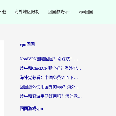
下载
海外地区限制
回国游戏vpn
vpn回国
vpn回国
NordVPN翻墙回国？别踩坑！海外党无缝访问国内资源的真实指南
斧牛和ChickCN哪个好？海外华人亲测3款回国加速器+免费试用攻略
海外党必看：中国免费VPN下载避坑指南 + 无缝访问国内资源的终极方案
回国怎么使用国外的app？海外党必看的无缝访问国内资源全攻略
斧牛和奇游手游好用吗？海外党亲测3款回国加速器，选对才能无缝刷国内资源
回国游戏vpn