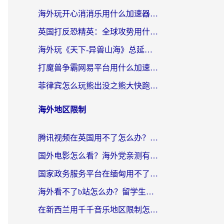
海外玩开心消消乐用什么加速器最好？2026真实体验指南，告别延迟卡顿
英国打反恐精英：全球攻势用什么加速器？2026年实测有效的国服游戏加速指南
海外玩《天下-异兽山海》总延迟？这篇延迟加速器指南帮你告别卡顿（附日本玩Sky光·遇最高警戒解决方案）
打魔兽争霸网易平台用什么加速器？海外党亲测有效的国服游戏加速指南
菲律宾怎么玩熊出没之熊大快跑？海外党国服游戏加速终极攻略（附3款热门游戏实测）
海外地区限制
腾讯视频在英国用不了怎么办？留学生亲测有效的回国加速器指南
国外电影怎么看？海外党亲测有效的回国加速器选择指南
国家政务服务平台在缅甸用不了怎么办？海外华人必看的回国加速全攻略
海外看不了b站怎么办？留学生亲测有效的回国加速器选择攻略，解决豆瓣音乐、美团外卖难题
在新西兰用千千音乐地区限制怎么办？海外华人必备的回国加速解决方案