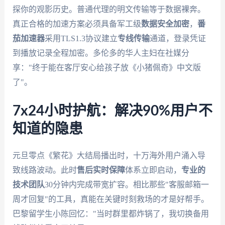
探你的观影历史。普通代理的明文传输等于数据裸奔。
真正合格的加速方案必须具备军工级
数据安全加密
，
番
茄加速器
采用TLS1.3协议建立
专线传输
通道，登录凭证
到播放记录全程加密。多伦多的华人主妇在社媒分
享："终于能在客厅安心给孩子放《小猪佩奇》中文版
了"。
7x24小时护航：解决90%用户不
知道的隐患
元旦零点《繁花》大结局播出时，十万海外用户涌入导
致线路波动。此时
售后实时保障
体系立即启动，
专业的
技术团队
30分钟内完成带宽扩容。相比那些"客服邮箱一
周才回复"的工具，真能在关键时刻救场的才是好帮手。
巴黎留学生小陈回忆："当时群里都炸锅了，我切换备用