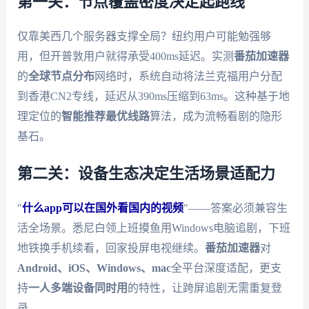
第一关：节点覆盖密度决定起跑线
仅靠美西几个服务器支撑全局？纽约用户可能勉强够
用，但开普敦用户就得承受400ms延迟。实测
番茄加速器
的
全球节点分布
网络时，系统自动将法兰克福用户分配
到香港CN2专线，延迟从390ms压缩到63ms。这种基于地
理定位的
智能推荐最优线路
算法，成为流畅看剧的隐形
基石。
第二关：设备生态决定生活场景适配力
"
什么app可以在国外看国内的视频
"——答案必须兼容生
活全场景。悉尼白领上班摸鱼用Windows电脑追剧，下班
地铁换手机续看，回家投屏电视继续。
番茄加速器
对
Android、iOS、Windows、mac
全平台深度适配，更支
持
一人多端设备同时用
的特性，让跨屏追剧无需重复登
录。