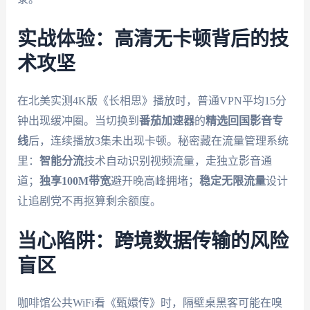
实战体验：高清无卡顿背后的技
术攻坚
在北美实测4K版《长相思》播放时，普通VPN平均15分
钟出现缓冲圈。当切换到
番茄加速器
的
精选回国影音专
线
后，连续播放3集未出现卡顿。秘密藏在流量管理系统
里：
智能分流
技术自动识别视频流量，走独立影音通
道；
独享100M带宽
避开晚高峰拥堵；
稳定无限流量
设计
让追剧党不再抠算剩余额度。
当心陷阱：跨境数据传输的风险
盲区
咖啡馆公共WiFi看《甄嬛传》时，隔壁桌黑客可能在嗅