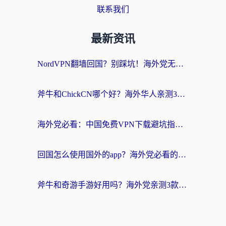
联系我们
最新资讯
NordVPN翻墙回国？别踩坑！海外党无缝访问国内资源的真实指南
斧牛和ChickCN哪个好？海外华人亲测3款回国加速器+免费试用攻略
海外党必看：中国免费VPN下载避坑指南 + 无缝访问国内资源的终极方案
回国怎么使用国外的app？海外党必看的无缝访问国内资源全攻略
斧牛和奇游手游好用吗？海外党亲测3款回国加速器，选对才能无缝刷国内资源