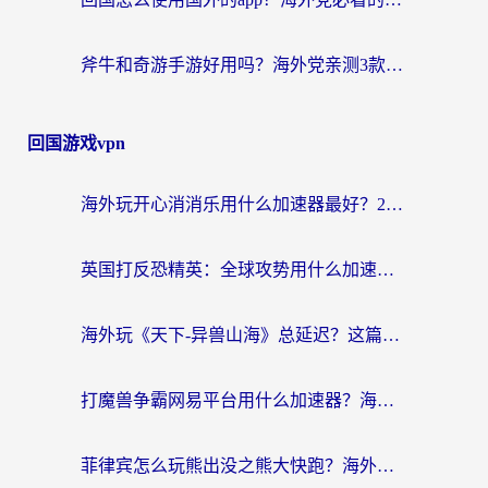
斧牛和奇游手游好用吗？海外党亲测3款回国加速器，选对才能无缝刷国内资源
回国游戏vpn
海外玩开心消消乐用什么加速器最好？2026真实体验指南，告别延迟卡顿
英国打反恐精英：全球攻势用什么加速器？2026年实测有效的国服游戏加速指南
海外玩《天下-异兽山海》总延迟？这篇延迟加速器指南帮你告别卡顿（附日本玩Sky光·遇最高警戒解决方案）
打魔兽争霸网易平台用什么加速器？海外党亲测有效的国服游戏加速指南
菲律宾怎么玩熊出没之熊大快跑？海外党国服游戏加速终极攻略（附3款热门游戏实测）