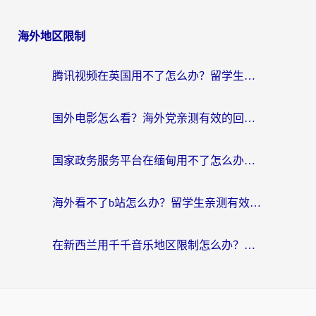
海外地区限制
腾讯视频在英国用不了怎么办？留学生亲测有效的回国加速器指南
国外电影怎么看？海外党亲测有效的回国加速器选择指南
国家政务服务平台在缅甸用不了怎么办？海外华人必看的回国加速全攻略
海外看不了b站怎么办？留学生亲测有效的回国加速器选择攻略，解决豆瓣音乐、美团外卖难题
在新西兰用千千音乐地区限制怎么办？海外华人必备的回国加速解决方案