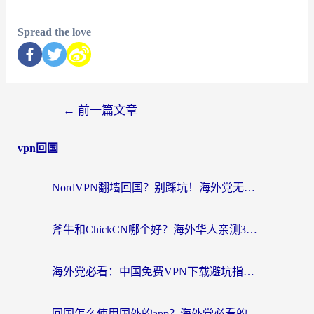
Spread the love
←
前一篇文章
vpn回国
NordVPN翻墙回国？别踩坑！海外党无缝访问国内资源的真实指南
斧牛和ChickCN哪个好？海外华人亲测3款回国加速器+免费试用攻略
海外党必看：中国免费VPN下载避坑指南 + 无缝访问国内资源的终极方案
回国怎么使用国外的app？海外党必看的无缝访问国内资源全攻略