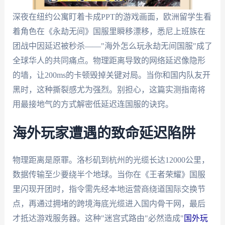
深夜在纽约公寓盯着卡成PPT的游戏画面，欧洲留学生看
着角色在《永劫无间》国服里瞬移漂移，悉尼上班族在
团战中因延迟被秒杀——"海外怎么玩永劫无间国服"成了
全球华人的共同痛点。物理距离导致的网络延迟像隐形
的墙，让200ms的卡顿毁掉关键对局。当你和国内队友开
黑时，这种撕裂感尤为强烈。别担心，这篇实测指南将
用最接地气的方式解密低延迟连国服的诀窍。
海外玩家遭遇的致命延迟陷阱
物理距离是原罪。洛杉矶到杭州的光缆长达12000公里，
数据传输至少要绕半个地球。当你在《王者荣耀》国服
里闪现开团时，指令需先经本地运营商绕道国际交换节
点，再通过拥堵的跨境海底光缆进入国内骨干网，最后
才抵达游戏服务器。这种"迷宫式路由"必然造成"
国外玩