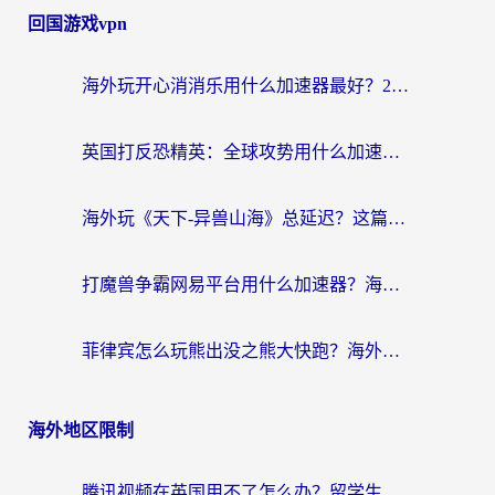
回国游戏vpn
海外玩开心消消乐用什么加速器最好？2026真实体验指南，告别延迟卡顿
英国打反恐精英：全球攻势用什么加速器？2026年实测有效的国服游戏加速指南
海外玩《天下-异兽山海》总延迟？这篇延迟加速器指南帮你告别卡顿（附日本玩Sky光·遇最高警戒解决方案）
打魔兽争霸网易平台用什么加速器？海外党亲测有效的国服游戏加速指南
菲律宾怎么玩熊出没之熊大快跑？海外党国服游戏加速终极攻略（附3款热门游戏实测）
海外地区限制
腾讯视频在英国用不了怎么办？留学生亲测有效的回国加速器指南