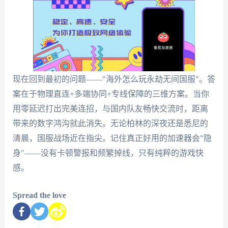
现在回到最初的问题——"海外怎么玩永劫无间国服"。答
案在于物理直连+多端协同+专线保障的三维方案。当你
用零延迟打出完美连招，与国内队友畅快交流时，距离
带来的数字鸿沟就此消失。无论柏林的深夜还是悉尼的
清晨，国服战场近在指尖。记住真正好用的加速器会"隐
身"——没有卡顿警报和频繁掉线，只有纯粹的游戏快
感。
Spread the love