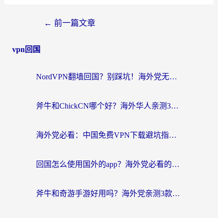
←
前一篇文章
vpn回国
NordVPN翻墙回国？别踩坑！海外党无缝访问国内资源的真实指南
斧牛和ChickCN哪个好？海外华人亲测3款回国加速器+免费试用攻略
海外党必看：中国免费VPN下载避坑指南 + 无缝访问国内资源的终极方案
回国怎么使用国外的app？海外党必看的无缝访问国内资源全攻略
斧牛和奇游手游好用吗？海外党亲测3款回国加速器，选对才能无缝刷国内资源