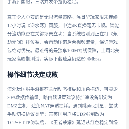
手游》国服，三端并发带宽仍稳定。
真正令人心安的是无限流量策略。温哥华玩家周末连续
12小时玩《逆水寒》国服，中途4K直播毫无卡顿。智能
分流功能更在关键场景立功：当系统检测到正在打《永
劫无间》排位赛，会自动压缩后台视频流量，保证游戏
包绝对优先。最难得的是独享100M专线保障，上周北美
玩家高峰期测试，实际下载速度仍达89.4Mbps。
操作细节决定成败
海外玩国服手游推荐关闭动态模糊和角色描边，可减少
30%数据传输量。路由器设置建议将加速设备绑定为
DMZ主机，避免NAT穿透损耗。遇到跳ping别急，尝试
手动切换协议类型：某英国用户将UDP强制改为
TCP+HTTP伪装后，《王者荣耀》延迟从红色稳定到绿