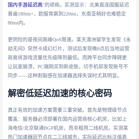
国内手游延迟高
"的顽疾。实测显示：北美直连国服延迟
普遍180ms+，欧服常飙到220ms，东南亚稍好也难稳定
80ms内。
更阴险的是夜间高峰QoS限速。某天澳洲留学生发现《永
劫无间》突然卡成幻灯片，测试后发现晚8点后当地运营
商竟将游戏流量优先级降到最低。而跨平台同步障碍更
让玩家崩溃，PC端刚买到新皮肤，切手机却发现账号不
同步——这种割裂感在加速器选择失误时尤其明显。
解密低延迟加速的核心密码
真正有效的加速方案需要三重突破。首先是物理级节点
覆盖：服务器必须部署在国内运营商核心机房，比如上
海电信/北京联通BGP机房，而非租用二线机房。实测某
热门加速器因节点在二三线城市，实际延迟比标注值高