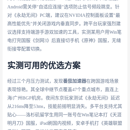
Android需关停"自适应连接"选项防止信号频段跳变。针
对《永劫无间》PC端，建议在NVIDIA控制面板设置"最
高性能优先"并关闭游戏内垂直同步。跨平台玩家强烈建
议选择支持端游手游双加速的工具，实测某用户用Win笔
电打完国服《剑网3》后直接切手机《原神》国服，无缝
衔接零配置切换。
实测可用的优选方案
经过三个月压力测试，发现
番茄加速器
在跨国游戏场景
表现惊艳。其全球中继节点覆盖47个重点城市，直连上
海/广州BGP机房。夜间东京玩家测试《永劫无间》延迟
从216ms降至53ms，技能前摇明显消失。多平台支持尤其
贴心——洛杉矶留学生用同一账号在Win笔记本打《天涯
明月刀》国服，iPad刷国内视频，安卓手机打《英雄联盟