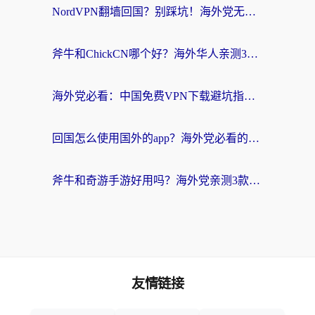
NordVPN翻墙回国？别踩坑！海外党无缝访问国内资源的真实指南
斧牛和ChickCN哪个好？海外华人亲测3款回国加速器+免费试用攻略
海外党必看：中国免费VPN下载避坑指南 + 无缝访问国内资源的终极方案
回国怎么使用国外的app？海外党必看的无缝访问国内资源全攻略
斧牛和奇游手游好用吗？海外党亲测3款回国加速器，选对才能无缝刷国内资源
友情链接