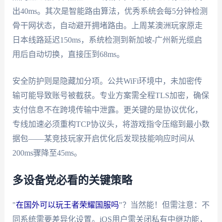
出40ms。其次是智能路由算法，优秀系统会每5分钟检测
骨干网状态，自动避开拥堵路由。上周某澳洲玩家原走
日本线路延迟150ms，系统检测到新加坡-广州新光缆启
用后自动切换，直接压到68ms。
安全防护则是隐藏加分项。公共WiFi环境中，未加密传
输可能导致账号被截获。专业方案需全程TLS加密，确保
支付信息不在跨境传输中泄露。更关键的是协议优化，
专线加速必须重构TCP协议头，将游戏指令压缩到最小数
据包——某竞技玩家开启优化后发现技能响应时间从
200ms骤降至45ms。
多设备党必看的关键策略
"
在国外可以玩王者荣耀国服吗
"？当然能！但需注意：不
同系统需要差异化设置。iOS用户需关闭私有中继功能，