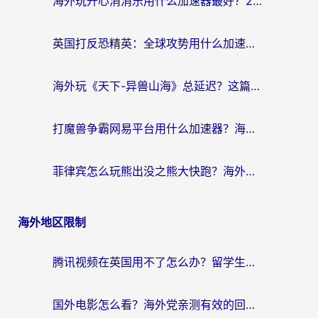
海外玩开心消消乐用什么加速器最好？2026真实体验指南，告别延迟卡顿
英国打反恐精英：全球攻势用什么加速器？2026年实测有效的国服游戏加速指南
海外玩《天下-异兽山海》总延迟？这篇延迟加速器指南帮你告别卡顿（附日本玩Sky光·遇最高警戒解决方案）
打魔兽争霸网易平台用什么加速器？海外党亲测有效的国服游戏加速指南
菲律宾怎么玩熊出没之熊大快跑？海外党国服游戏加速终极攻略（附3款热门游戏实测）
海外地区限制
腾讯视频在英国用不了怎么办？留学生亲测有效的回国加速器指南
国外电影怎么看？海外党亲测有效的回国加速器选择指南