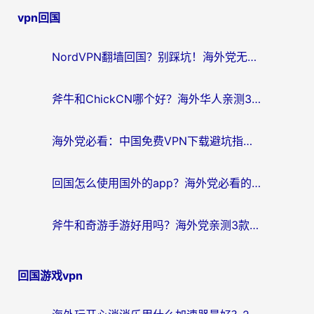
vpn回国
导
航
NordVPN翻墙回国？别踩坑！海外党无缝访问国内资源的真实指南
斧牛和ChickCN哪个好？海外华人亲测3款回国加速器+免费试用攻略
海外党必看：中国免费VPN下载避坑指南 + 无缝访问国内资源的终极方案
回国怎么使用国外的app？海外党必看的无缝访问国内资源全攻略
斧牛和奇游手游好用吗？海外党亲测3款回国加速器，选对才能无缝刷国内资源
回国游戏vpn