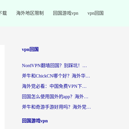
下载
海外地区限制
回国游戏vpn
vpn回国
vpn回国
NordVPN翻墙回国？别踩坑！海外党无缝访问国内资源的真实指南
斧牛和ChickCN哪个好？海外华人亲测3款回国加速器+免费试用攻略
海外党必看：中国免费VPN下载避坑指南 + 无缝访问国内资源的终极方案
回国怎么使用国外的app？海外党必看的无缝访问国内资源全攻略
斧牛和奇游手游好用吗？海外党亲测3款回国加速器，选对才能无缝刷国内资源
回国游戏vpn