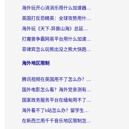
海外玩开心消消乐用什么加速器最好？2026真实体验指南，告别延迟卡顿
英国打反恐精英：全球攻势用什么加速器？2026年实测有效的国服游戏加速指南
海外玩《天下-异兽山海》总延迟？这篇延迟加速器指南帮你告别卡顿（附日本玩Sky光·遇最高警戒解决方案）
打魔兽争霸网易平台用什么加速器？海外党亲测有效的国服游戏加速指南
菲律宾怎么玩熊出没之熊大快跑？海外党国服游戏加速终极攻略（附3款热门游戏实测）
海外地区限制
腾讯视频在英国用不了怎么办？留学生亲测有效的回国加速器指南
国外电影怎么看？海外党亲测有效的回国加速器选择指南
国家政务服务平台在缅甸用不了怎么办？海外华人必看的回国加速全攻略
海外看不了b站怎么办？留学生亲测有效的回国加速器选择攻略，解决豆瓣音乐、美团外卖难题
在新西兰用千千音乐地区限制怎么办？海外华人必备的回国加速解决方案