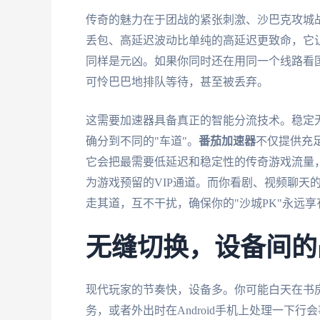
传奇的魅力在于团战的紧张刺激、沙巴克攻城战
丢包、高延迟波动比单纯的高延迟更致命，它
同样是元凶。如果你同时还在用同一个线路看
可怜巴巴地排队等待，甚至被丢弃。
这需要加速器具备真正的智能分流技术。稳定
确分到不同的"车道"。
番茄加速器
不仅提供充
它会把最需要低延迟和稳定性的传奇游戏流量
为游戏预留的VIP通道。而你看剧、视频聊天
走其道，互不干扰，确保你的"沙城PK"永远享
无缝切换，设备间的
现代玩家的节奏快，设备多。你可能白天在书房用W
务，或者外出时在Android手机上处理一下