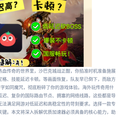
热血传奇的世界里，沙巴克城战正酣，你掐准时机准备施展
定格、技能延迟卡顿。等画面恢复，队友早已倒下，而敌方
四个字如同魔咒，彻底粉碎了你的游戏体验。海外玩传奇用什
延迟、复杂的国际路由节点、拥塞的网络线路，这些都是导
无法满足网游对低延迟和高稳定性的苛刻要求。选择一款专
关键。本文将深入拆解优质加速器必须具备的核心能力，助