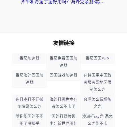
斧牛和奇游手游好用吗？海外党亲测3款回国加速器，选对才能无缝刷国内资源
友情链接
番茄加速器
番茄免费回国加
番茄回国VPN
速器
番茄海外回国加
回国游戏加速器
在韩国用中国政
速器
务服务网地区限
制怎么办
在日本打不开御
海外打黑色幸存
台湾怎么玩塔防
剑情缘怎么办
者怎么不卡了
之光
酷狗到国外不能
国外打野兽领
澳洲打sky光·遇怎
用了吗知乎
主：新世界用什
么才能不卡