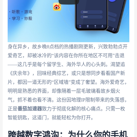
身在异乡，故乡晚8点档的热播剧刚更新，兴致勃勃点开
爱奇艺，却被冰冷的“该内容在你所在地区不可用”击退
——这几乎是每个留学生、海外华人的心头刺。渴望追
《庆余年》，回味经典综艺，或只是想同步看看国产新
片，都因一道无形的“区域墙”变成了奢望。海外爱奇艺，
明明是熟悉的界面，却像隔着一层毛玻璃看故乡烟火
气，抓不着也看不清。这份因地理IP限制带来的失落感，
正是
番茄加速器
致力于彻底化解的核心痛点。只需一枚
智能钥匙，这道门，就能轻松为你打开。
跨越数字鸿沟：为什么你的手机