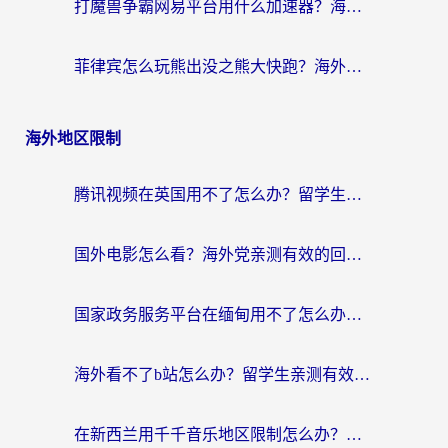
打魔兽争霸网易平台用什么加速器？海外党亲测有效的国服游戏加速指南
菲律宾怎么玩熊出没之熊大快跑？海外党国服游戏加速终极攻略（附3款热门游戏实测）
海外地区限制
腾讯视频在英国用不了怎么办？留学生亲测有效的回国加速器指南
国外电影怎么看？海外党亲测有效的回国加速器选择指南
国家政务服务平台在缅甸用不了怎么办？海外华人必看的回国加速全攻略
海外看不了b站怎么办？留学生亲测有效的回国加速器选择攻略，解决豆瓣音乐、美团外卖难题
在新西兰用千千音乐地区限制怎么办？海外华人必备的回国加速解决方案