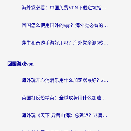
海外党必看：中国免费VPN下载避坑指南 + 无缝访问国内资源的终极方案
回国怎么使用国外的app？海外党必看的无缝访问国内资源全攻略
斧牛和奇游手游好用吗？海外党亲测3款回国加速器，选对才能无缝刷国内资源
回国游戏vpn
海外玩开心消消乐用什么加速器最好？2026真实体验指南，告别延迟卡顿
英国打反恐精英：全球攻势用什么加速器？2026年实测有效的国服游戏加速指南
海外玩《天下-异兽山海》总延迟？这篇延迟加速器指南帮你告别卡顿（附日本玩Sky光·遇最高警戒解决方案）