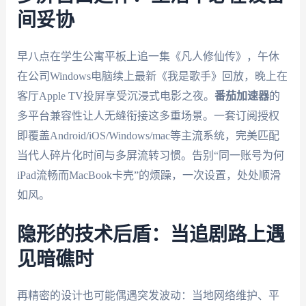
间妥协
早八点在学生公寓平板上追一集《凡人修仙传》，午休
在公司Windows电脑续上最新《我是歌手》回放，晚上在
客厅Apple TV投屏享受沉浸式电影之夜。
番茄加速器
的
多平台兼容性让人无缝衔接这多重场景。一套订阅授权
即覆盖Android/iOS/Windows/mac等主流系统，完美匹配
当代人碎片化时间与多屏流转习惯。告别“同一账号为何
iPad流畅而MacBook卡壳”的烦躁，一次设置，处处顺滑
如风。
隐形的技术后盾：当追剧路上遇
见暗礁时
再精密的设计也可能偶遇突发波动：当地网络维护、平