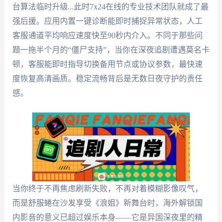
台算法临时升级...此时7x24在线的专业技术团队就成了最
强后援。应用内置一键诊断能即时捕捉异常状态，人工
客服通道平均响应速度快至90秒内介入。不同于那些问
题一拖半个月的“僵尸支持”，当你在深夜追剧遭遇莫名卡
顿，客服能即时指导切换备用节点或协议参数，最快速
度恢复高清画质。稳定流畅背后是无数日夜守护的责任
感。
当你终于不再焦虑刷新失败，不再对着模糊影像叹气，
而是舒服蜷在沙发享受《浪姐》新舞台时，海外解锁国
内影音的意义已超过娱乐本身——它是异国深夜里的精