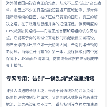
海外解锁国内影音真正的难点，从来不止是“连上”这么简
单。市面上不少工具虽然能短暂避开区域检测，却常伴
随断断续续的画面、被挤压成马赛克的画质。真正的解
决之道，在于稳定与智能并存的通道搭建，像高精度的
GPS规划最优路线——而这正是
番茄加速器
的核心突破
点。它能基于你的地理位置毫秒间匹配最佳回国路径，
遍布全球的优质节点如一张精密大网，告别拥堵卡顿的
老问题。当你点开《繁花》第一集，流媒体级别的带宽
保障下，4K画面丝滑如绢，仿佛设备就摆在陆家嘴的书
桌上播放。
专网专用：告别“一锅乱炖”式流量拥堵
许多人遭遇的卡顿困境，来源于普通线路的混杂负荷：
既要处理购物刷新的请求，又要同时承载影音的高速数
据流，结果两边都喘不过气。番茄特别设立独立加速通