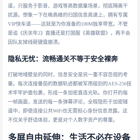
道，只服务于影音、游戏等高数据量场景，彻底隔离干
扰源。想象一下在晚高峰的归国信息高速上，拥有专属
VIP快车道——这就是为你准备的100M独享带宽。不管
是追《庆余年2》直播还是打国服《英雄联盟》，再不会
因队友掉线砸键盘崩溃。
隐私无忧：流畅通关不等于安全裸奔
打破地域壁垒的同时，信息安全是另一重不容忽视的考
量。每次连接番茄的数据轨迹都被军用级别的AES-256技
术牢牢护盾包裹，形成一条加密直连光轨。你打开的每
一帧画面，发送的每一条弹幕评论，全程隐形于加密隧
道中，即使连接公共WiFi也无需担心身份信息泄露。这
不仅关乎舒适体验，更是对个人数字资产的尊重。
多屏自由延伸：生活不必在设备