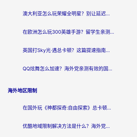
澳大利亚怎么玩荣耀全明星？别让延迟毁了你的连招！海外党专属加速攻略
在欧洲怎么玩300英雄手游？留学生亲测有效的国服游戏加速指南
英国打Sky光·遇总卡顿？这篇提速指南帮你找回治愈感
QQ炫舞怎么加速？海外党亲测有效的国服游戏加速指南（附失落城堡金铲铲之战解决方案）
海外地区限制
在国外玩《神都探奇:自由探索》总卡顿？3个实用技巧解决海外党追剧、社交、游戏难题
优酷地域限制解决方法是什么？海外党亲测有效的回国加速指南