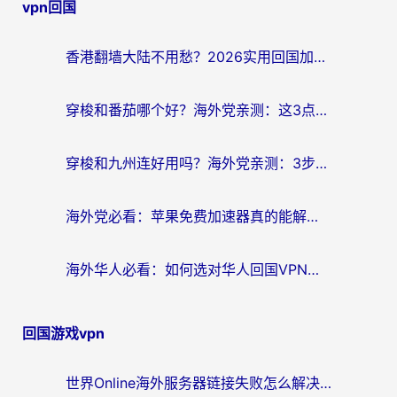
vpn回国
导
航
香港翻墙大陆不用愁？2026实用回国加速器指南：从选到用一步到位
穿梭和番茄哪个好？海外党亲测：这3点帮你选对回国加速器
穿梭和九州连好用吗？海外党亲测：3步选对回国加速器，无缝刷国内剧玩国服
海外党必看：苹果免费加速器真的能解决回国访问难题吗？附实测对比与全平台方案
海外华人必看：如何选对华人回国VPN，无缝刷国内剧、玩手游？
回国游戏vpn
世界Online海外服务器链接失败怎么解决？告别卡顿延迟，海外玩国服游戏的正确打开方式