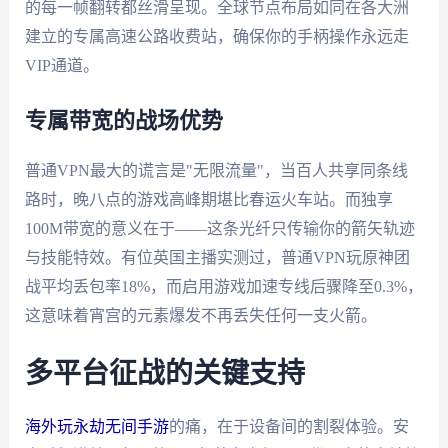
的每一帧翻转都丝滑呈现。全球节点布局如同在各大洲
建立的专属高速公路收费站，确保你的手柄操作永远走
VIP通道。
专属带宽的战场优势
普通VPN最大的谎言是"无限流量"，当百人共享同条线
路时，晚八点的游戏高峰期堪比春运火车站。而独享
100M带宽的意义在于——这条光纤只传输你的箭矢轨迹
与技能特效。有位英国主播实测过，普通VPN玩原神团
战平均丢包率18%，而启用游戏加速专线后骤降至0.3%，
这意味着宵宫的元素爆发不再丢失任何一支火箭。
多平台征战的关键支持
海外玩永劫无间手游
的痛，在于设备间的割裂体验。安