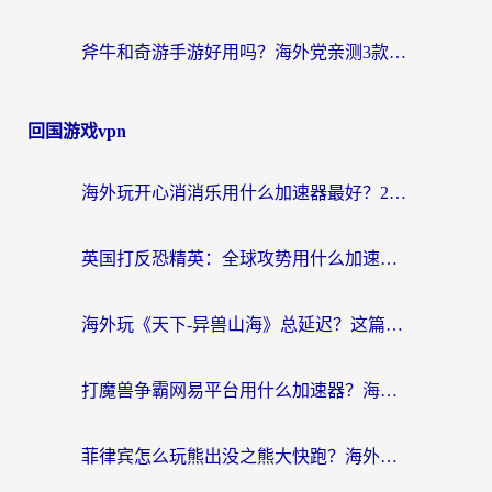
斧牛和奇游手游好用吗？海外党亲测3款回国加速器，选对才能无缝刷国内资源
回国游戏vpn
海外玩开心消消乐用什么加速器最好？2026真实体验指南，告别延迟卡顿
英国打反恐精英：全球攻势用什么加速器？2026年实测有效的国服游戏加速指南
海外玩《天下-异兽山海》总延迟？这篇延迟加速器指南帮你告别卡顿（附日本玩Sky光·遇最高警戒解决方案）
打魔兽争霸网易平台用什么加速器？海外党亲测有效的国服游戏加速指南
菲律宾怎么玩熊出没之熊大快跑？海外党国服游戏加速终极攻略（附3款热门游戏实测）