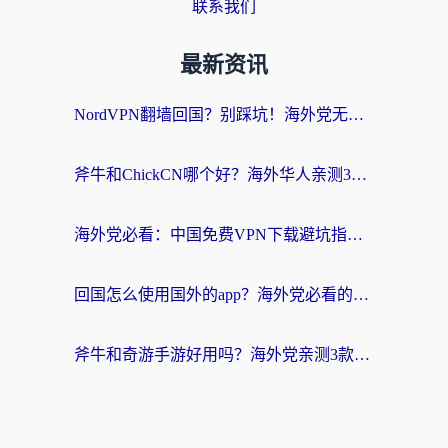
联系我们
最新资讯
NordVPN翻墙回国？别踩坑！海外党无缝访问国内资源的真实指南
斧牛和ChickCN哪个好？海外华人亲测3款回国加速器+免费试用攻略
海外党必看：中国免费VPN下载避坑指南 + 无缝访问国内资源的终极方案
回国怎么使用国外的app？海外党必看的无缝访问国内资源全攻略
斧牛和奇游手游好用吗？海外党亲测3款回国加速器，选对才能无缝刷国内资源