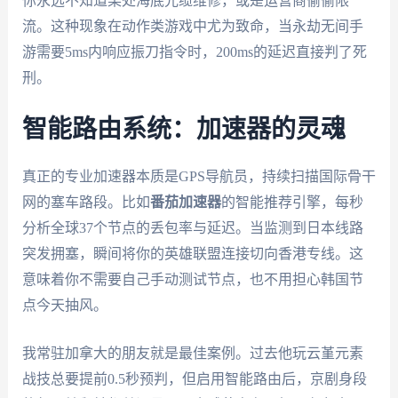
你永远不知道某处海底光缆维修，或是运营商偷偷限
流。这种现象在动作类游戏中尤为致命，当永劫无间手
游需要5ms内响应振刀指令时，200ms的延迟直接判了死
刑。
智能路由系统：加速器的灵魂
真正的专业加速器本质是GPS导航员，持续扫描国际骨干
网的塞车路段。比如
番茄加速器
的智能推荐引擎，每秒
分析全球37个节点的丢包率与延迟。当监测到日本线路
突发拥塞，瞬间将你的英雄联盟连接切向香港专线。这
意味着你不需要自己手动测试节点，也不用担心韩国节
点今天抽风。
我常驻加拿大的朋友就是最佳案例。过去他玩云堇元素
战技总要提前0.5秒预判，但启用智能路由后，京剧身段