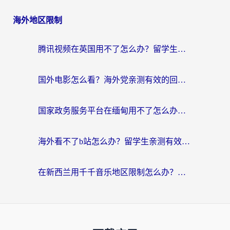
海外地区限制
腾讯视频在英国用不了怎么办？留学生亲测有效的回国加速器指南
国外电影怎么看？海外党亲测有效的回国加速器选择指南
国家政务服务平台在缅甸用不了怎么办？海外华人必看的回国加速全攻略
海外看不了b站怎么办？留学生亲测有效的回国加速器选择攻略，解决豆瓣音乐、美团外卖难题
在新西兰用千千音乐地区限制怎么办？海外华人必备的回国加速解决方案