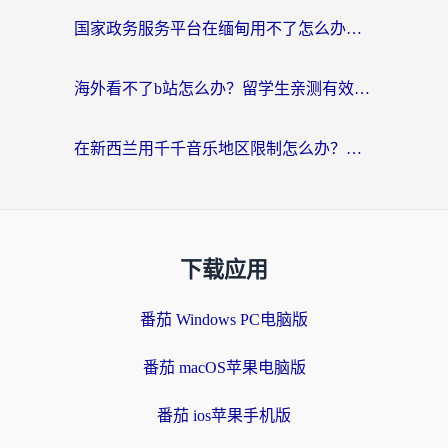
国家政务服务平台在缅甸用不了怎么办？海外华人必看的回国加速全攻略
海外看不了b站怎么办？留学生亲测有效的回国加速器选择攻略，解决豆瓣音乐、美团外卖难题
在新西兰用千千音乐地区限制怎么办？海外华人必备的回国加速解决方案
下载应用
番茄 Windows PC电脑版
番茄 macOS苹果电脑版
番茄 ios苹果手机版