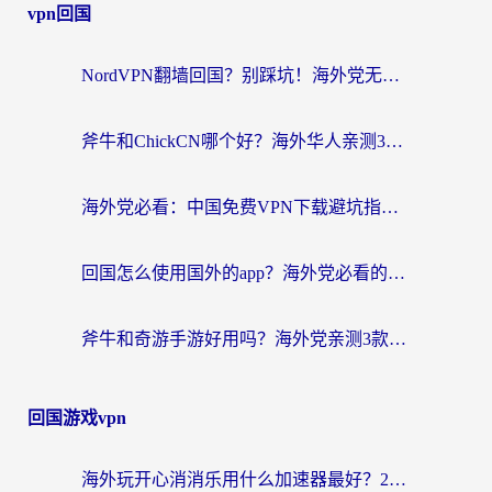
vpn回国
NordVPN翻墙回国？别踩坑！海外党无缝访问国内资源的真实指南
斧牛和ChickCN哪个好？海外华人亲测3款回国加速器+免费试用攻略
海外党必看：中国免费VPN下载避坑指南 + 无缝访问国内资源的终极方案
回国怎么使用国外的app？海外党必看的无缝访问国内资源全攻略
斧牛和奇游手游好用吗？海外党亲测3款回国加速器，选对才能无缝刷国内资源
回国游戏vpn
海外玩开心消消乐用什么加速器最好？2026真实体验指南，告别延迟卡顿