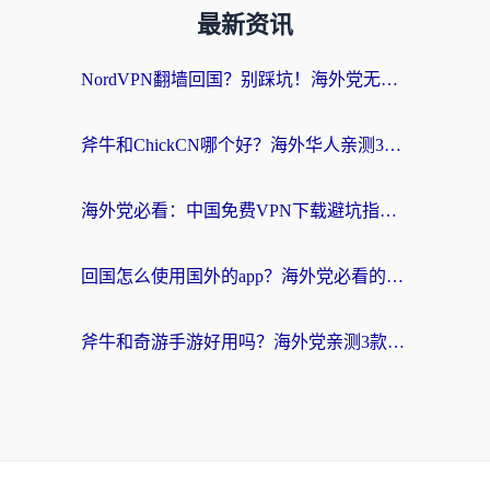
最新资讯
NordVPN翻墙回国？别踩坑！海外党无缝访问国内资源的真实指南
斧牛和ChickCN哪个好？海外华人亲测3款回国加速器+免费试用攻略
海外党必看：中国免费VPN下载避坑指南 + 无缝访问国内资源的终极方案
回国怎么使用国外的app？海外党必看的无缝访问国内资源全攻略
斧牛和奇游手游好用吗？海外党亲测3款回国加速器，选对才能无缝刷国内资源