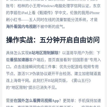
账号：柏林的小王用Windows电脑处理学信网认证，东京
的李姐在iPad上看《甄嬛传》学中文，伦敦的我用iPhone
刷小红书——五人同时在线的流量智能分流系统，才是
海外看国内电视剧
不被中断的底气。
操作实战：五分钟开启自由访问
具体怎么实现
B站地区限制解除
？以温哥华用户为例：下
载
番茄加速器
客户端后，首页直接看到"回国影音"专用入
口。点击连接瞬间完成三件事：优先分配游戏/视频专用
节点、激活TCP伪装协议避开平台检测、建立加密隧道直
连上海骨干网。此刻打开B站网页版，《雾山五行》
的"地区限制"提示已消失不见。
需要
在国外怎么看腾讯视频App
？更简单：手机保持加速