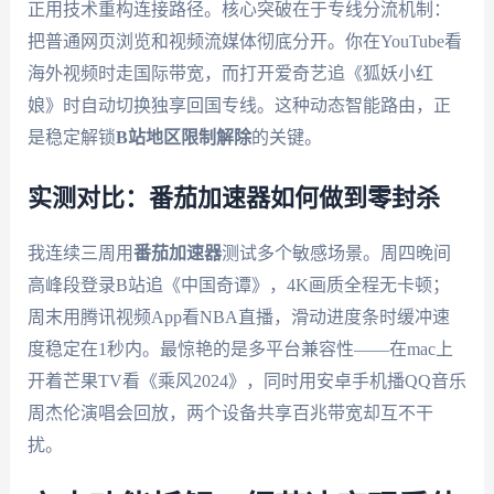
正用技术重构连接路径。核心突破在于专线分流机制：
把普通网页浏览和视频流媒体彻底分开。你在YouTube看
海外视频时走国际带宽，而打开爱奇艺追《狐妖小红
娘》时自动切换独享回国专线。这种动态智能路由，正
是稳定解锁
B站地区限制解除
的关键。
实测对比：番茄加速器如何做到零封杀
我连续三周用
番茄加速器
测试多个敏感场景。周四晚间
高峰段登录B站追《中国奇谭》，4K画质全程无卡顿；
周末用腾讯视频App看NBA直播，滑动进度条时缓冲速
度稳定在1秒内。最惊艳的是多平台兼容性——在mac上
开着芒果TV看《乘风2024》，同时用安卓手机播QQ音乐
周杰伦演唱会回放，两个设备共享百兆带宽却互不干
扰。