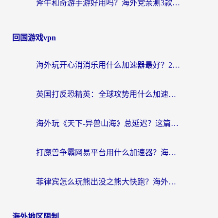
斧牛和奇游手游好用吗？海外党亲测3款回国加速器，选对才能无缝刷国内资源
回国游戏vpn
海外玩开心消消乐用什么加速器最好？2026真实体验指南，告别延迟卡顿
英国打反恐精英：全球攻势用什么加速器？2026年实测有效的国服游戏加速指南
海外玩《天下-异兽山海》总延迟？这篇延迟加速器指南帮你告别卡顿（附日本玩Sky光·遇最高警戒解决方案）
打魔兽争霸网易平台用什么加速器？海外党亲测有效的国服游戏加速指南
菲律宾怎么玩熊出没之熊大快跑？海外党国服游戏加速终极攻略（附3款热门游戏实测）
海外地区限制