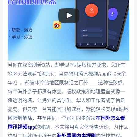
当你在深夜刷着B站，却看见"根据版权方要求，您所在
地区无法观看"的提示；当你想用腾讯视频App追《庆余
年2》，却被冰冷的地区限制拒之门外——这种挫败感，
每个海外游子都深有体会。版权政策和地理壁垒就像一
堵透明的墙，让海外的留学生、华人和工作者成了信息
孤岛。但只需一台智能回国加速器，就能轻松实现
B站地
区限制解除
，甚至用同一个账号同步解决
在国外怎么看
腾讯视频app
的难题。本文将用真实体验告诉你，为什么
选对工具就能无缝开启
海外看国内电视剧
的畅快旅程。