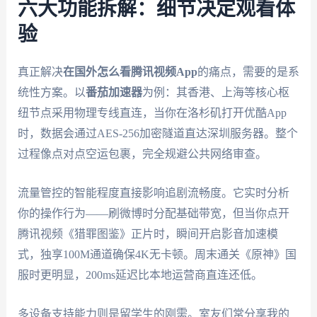
六大功能拆解：细节决定观看体
验
真正解决
在国外怎么看腾讯视频App
的痛点，需要的是系
统性方案。以
番茄加速器
为例：其香港、上海等核心枢
纽节点采用物理专线直连，当你在洛杉矶打开优酷App
时，数据会通过AES-256加密隧道直达深圳服务器。整个
过程像点对点空运包裹，完全规避公共网络审查。
流量管控的智能程度直接影响追剧流畅度。它实时分析
你的操作行为——刷微博时分配基础带宽，但当你点开
腾讯视频《猎罪图鉴》正片时，瞬间开启影音加速模
式，独享100M通道确保4K无卡顿。周末通关《原神》国
服时更明显，200ms延迟比本地运营商直连还低。
多设备支持能力则是留学生的刚需。室友们常分享我的