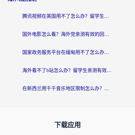
腾讯视频在英国用不了怎么办？留学生亲测有效的回国加速器指南
国外电影怎么看？海外党亲测有效的回国加速器选择指南
国家政务服务平台在缅甸用不了怎么办？海外华人必看的回国加速全攻略
海外看不了b站怎么办？留学生亲测有效的回国加速器选择攻略，解决豆瓣音乐、美团外卖难题
在新西兰用千千音乐地区限制怎么办？海外华人必备的回国加速解决方案
下载应用