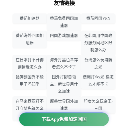
友情链接
番茄加速器
番茄免费回国加
番茄回国VPN
速器
番茄海外回国加
回国游戏加速器
在韩国用中国政
速器
务服务网地区限
制怎么办
在日本打不开御
海外打黑色幸存
台湾怎么玩塔防
剑情缘怎么办
者怎么不卡了
之光
酷狗到国外不能
国外打野兽领
澳洲打sky光·遇怎
用了吗知乎
主：新世界用什
么才能不卡
么加速
在马来西亚打不
魔兽世界国外加
印度怎么玩帝王·
开守望先锋怎么
速器
三国
办
下载App免费加速回国