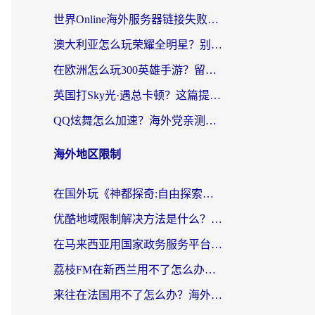
世界Online海外服务器链接失败怎么解决？告别卡顿延迟，海外玩国服游戏的正确打开方式
澳大利亚怎么玩荣耀全明星？别让延迟毁了你的连招！海外党专属加速攻略
在欧洲怎么玩300英雄手游？留学生亲测有效的国服游戏加速指南
英国打Sky光·遇总卡顿？这篇提速指南帮你找回治愈感
QQ炫舞怎么加速？海外党亲测有效的国服游戏加速指南（附失落城堡金铲铲之战解决方案）
海外地区限制
在国外玩《神都探奇:自由探索》总卡顿？3个实用技巧解决海外党追剧、社交、游戏难题
优酷地域限制解决方法是什么？海外党亲测有效的回国加速指南
在马来西亚用国家政务服务平台怎么把定位修改到中国国内？海外党解决数字壁垒的实用指南
荔枝FM在新西兰用不了怎么办？海外党必看的回国加速解决方案
来往在法国用不了怎么办？海外党亲测有效的回国加速指南