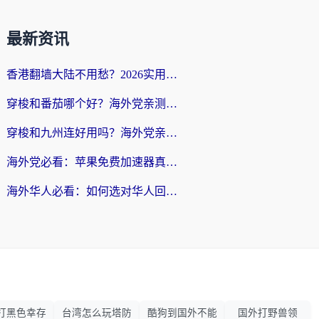
最新资讯
香港翻墙大陆不用愁？2026实用回国加速器指南：从选到用一步到位
穿梭和番茄哪个好？海外党亲测：这3点帮你选对回国加速器
穿梭和九州连好用吗？海外党亲测：3步选对回国加速器，无缝刷国内剧玩国服
海外党必看：苹果免费加速器真的能解决回国访问难题吗？附实测对比与全平台方案
海外华人必看：如何选对华人回国VPN，无缝刷国内剧、玩手游？
打黑色幸存
台湾怎么玩塔防
酷狗到国外不能
国外打野兽领