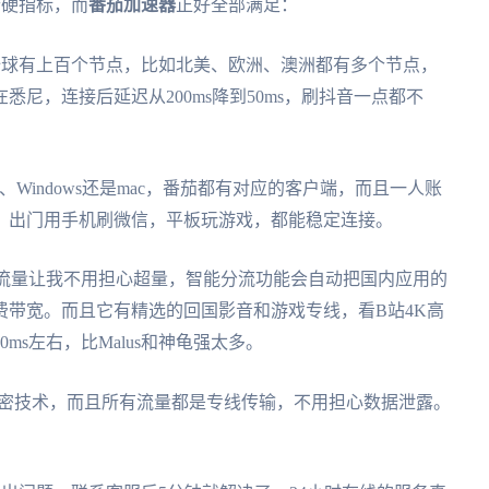
个硬指标，而
番茄加速器
正好全部满足：
在全球有上百个节点，比如北美、欧洲、澳洲都有多个节点，
尼，连接后延迟从200ms降到50ms，刷抖音一点都不
iOS、Windows还是mac，番茄都有对应的客户端，而且一人账
，出门用手机刷微信，平板玩游戏，都能稳定连接。
无限流量让我不用担心超量，智能分流功能会自动把国内应用的
费带宽。而且它有精选的回国影音和游戏专线，看B站4K高
s左右，比Malus和神龟强太多。
56加密技术，而且所有流量都是专线传输，不用担心数据泄露。