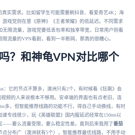
己的真实需求。比如留学生可能需要刷抖音、看爱奇艺4K；海
；游戏党则在意《原神》《王者荣耀》的低延迟。不同需求
线和无限流量，游戏党要低丢包率和独享带宽，日常用户则看
用限流量的VPN看剧，看到一半断网，那真的很糟心。
好用吗？和神龟VPN对比哪个
Malus：它的节点不算多，澳洲只有2个，有时候看《狂飙》会
刷视频的人来说根本不够用。安卓端的界面也有点老旧，连
lus多，但智能推荐线路的功能不行，得自己手动换线，有时
速专线很少，玩《英雄联盟》国内服延迟经常在150ms以
足——要么流量受限，要么稳定性差。直到后来我用了
番茄
节点分布广（澳洲就有5个），智能推荐最优线路，不用手动