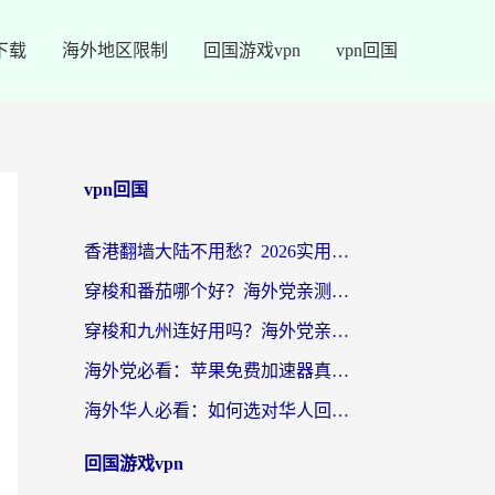
下载
海外地区限制
回国游戏vpn
vpn回国
vpn回国
香港翻墙大陆不用愁？2026实用回国加速器指南：从选到用一步到位
穿梭和番茄哪个好？海外党亲测：这3点帮你选对回国加速器
穿梭和九州连好用吗？海外党亲测：3步选对回国加速器，无缝刷国内剧玩国服
海外党必看：苹果免费加速器真的能解决回国访问难题吗？附实测对比与全平台方案
海外华人必看：如何选对华人回国VPN，无缝刷国内剧、玩手游？
回国游戏vpn