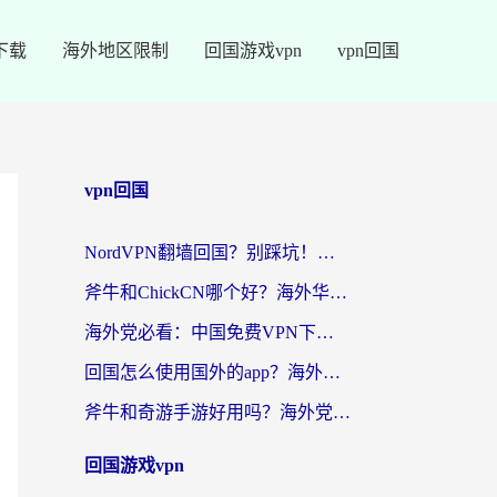
下载
海外地区限制
回国游戏vpn
vpn回国
vpn回国
NordVPN翻墙回国？别踩坑！海外党无缝访问国内资源的真实指南
斧牛和ChickCN哪个好？海外华人亲测3款回国加速器+免费试用攻略
海外党必看：中国免费VPN下载避坑指南 + 无缝访问国内资源的终极方案
回国怎么使用国外的app？海外党必看的无缝访问国内资源全攻略
斧牛和奇游手游好用吗？海外党亲测3款回国加速器，选对才能无缝刷国内资源
回国游戏vpn