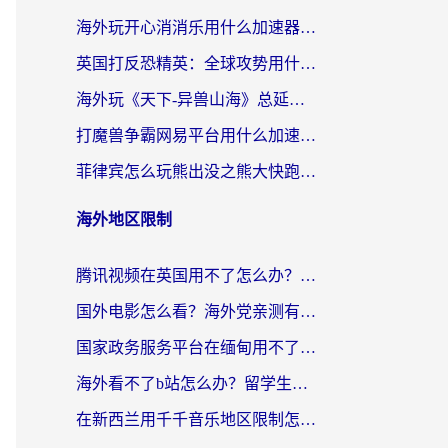
海外玩开心消消乐用什么加速器最好？2026真实体验指南，告别延迟卡顿
英国打反恐精英：全球攻势用什么加速器？2026年实测有效的国服游戏加速指南
海外玩《天下-异兽山海》总延迟？这篇延迟加速器指南帮你告别卡顿（附日本玩Sky光·遇最高警戒解决方案）
打魔兽争霸网易平台用什么加速器？海外党亲测有效的国服游戏加速指南
菲律宾怎么玩熊出没之熊大快跑？海外党国服游戏加速终极攻略（附3款热门游戏实测）
海外地区限制
腾讯视频在英国用不了怎么办？留学生亲测有效的回国加速器指南
国外电影怎么看？海外党亲测有效的回国加速器选择指南
国家政务服务平台在缅甸用不了怎么办？海外华人必看的回国加速全攻略
海外看不了b站怎么办？留学生亲测有效的回国加速器选择攻略，解决豆瓣音乐、美团外卖难题
在新西兰用千千音乐地区限制怎么办？海外华人必备的回国加速解决方案