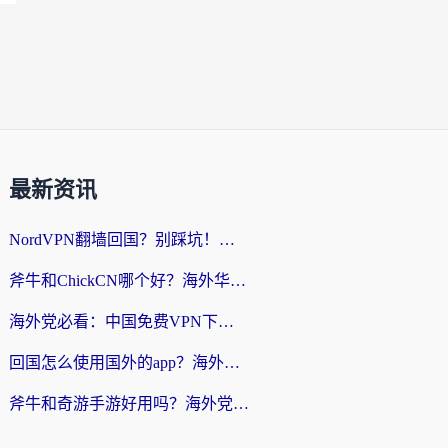
最新资讯
NordVPN翻墙回国？别踩坑！海外党无缝访问国内资源的真实指南
斧牛和ChickCN哪个好？海外华人亲测3款回国加速器+免费试用攻略
海外党必看：中国免费VPN下载避坑指南 + 无缝访问国内资源的终极方案
回国怎么使用国外的app？海外党必看的无缝访问国内资源全攻略
斧牛和奇游手游好用吗？海外党亲测3款回国加速器，选对才能无缝刷国内资源