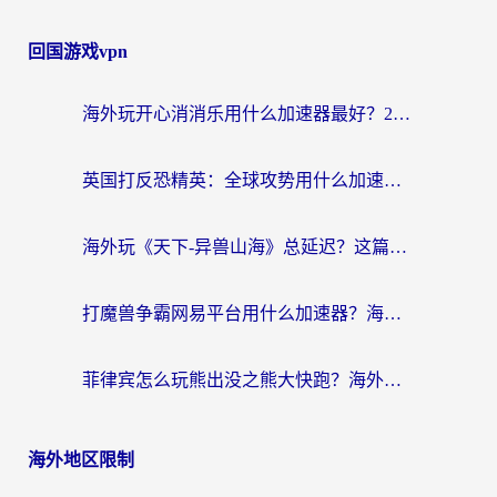
回国游戏vpn
海外玩开心消消乐用什么加速器最好？2026真实体验指南，告别延迟卡顿
英国打反恐精英：全球攻势用什么加速器？2026年实测有效的国服游戏加速指南
海外玩《天下-异兽山海》总延迟？这篇延迟加速器指南帮你告别卡顿（附日本玩Sky光·遇最高警戒解决方案）
打魔兽争霸网易平台用什么加速器？海外党亲测有效的国服游戏加速指南
菲律宾怎么玩熊出没之熊大快跑？海外党国服游戏加速终极攻略（附3款热门游戏实测）
海外地区限制