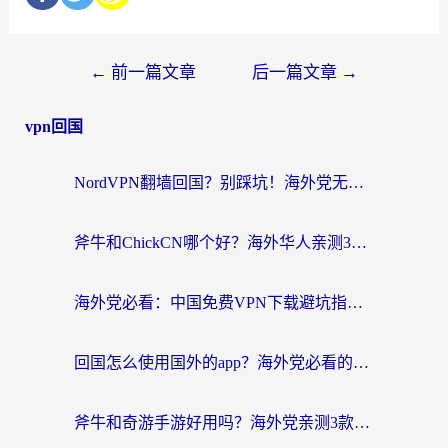
←
前一篇文章
后一篇文章
→
vpn回国
NordVPN翻墙回国？别踩坑！海外党无缝访问国内资源的真实指南
斧牛和ChickCN哪个好？海外华人亲测3款回国加速器+免费试用攻略
海外党必看：中国免费VPN下载避坑指南 + 无缝访问国内资源的终极方案
回国怎么使用国外的app？海外党必看的无缝访问国内资源全攻略
斧牛和奇游手游好用吗？海外党亲测3款回国加速器，选对才能无缝刷国内资源