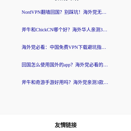
NordVPN翻墙回国？别踩坑！海外党无缝访问国内资源的真实指南
斧牛和ChickCN哪个好？海外华人亲测3款回国加速器+免费试用攻略
海外党必看：中国免费VPN下载避坑指南 + 无缝访问国内资源的终极方案
回国怎么使用国外的app？海外党必看的无缝访问国内资源全攻略
斧牛和奇游手游好用吗？海外党亲测3款回国加速器，选对才能无缝刷国内资源
友情链接