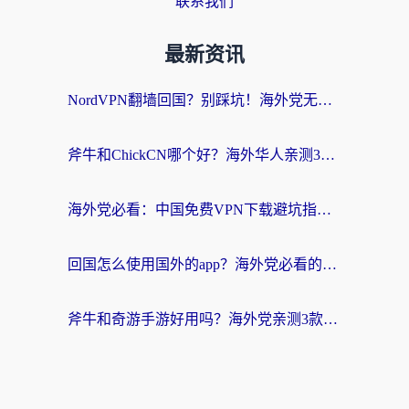
联系我们
最新资讯
NordVPN翻墙回国？别踩坑！海外党无缝访问国内资源的真实指南
斧牛和ChickCN哪个好？海外华人亲测3款回国加速器+免费试用攻略
海外党必看：中国免费VPN下载避坑指南 + 无缝访问国内资源的终极方案
回国怎么使用国外的app？海外党必看的无缝访问国内资源全攻略
斧牛和奇游手游好用吗？海外党亲测3款回国加速器，选对才能无缝刷国内资源