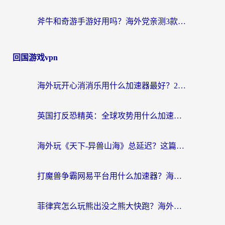
斧牛和奇游手游好用吗？海外党亲测3款回国加速器，选对才能无缝刷国内资源
回国游戏vpn
海外玩开心消消乐用什么加速器最好？2026真实体验指南，告别延迟卡顿
英国打反恐精英：全球攻势用什么加速器？2026年实测有效的国服游戏加速指南
海外玩《天下-异兽山海》总延迟？这篇延迟加速器指南帮你告别卡顿（附日本玩Sky光·遇最高警戒解决方案）
打魔兽争霸网易平台用什么加速器？海外党亲测有效的国服游戏加速指南
菲律宾怎么玩熊出没之熊大快跑？海外党国服游戏加速终极攻略（附3款热门游戏实测）