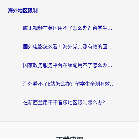
海外地区限制
腾讯视频在英国用不了怎么办？留学生亲测有效的回国加速器指南
国外电影怎么看？海外党亲测有效的回国加速器选择指南
国家政务服务平台在缅甸用不了怎么办？海外华人必看的回国加速全攻略
海外看不了b站怎么办？留学生亲测有效的回国加速器选择攻略，解决豆瓣音乐、美团外卖难题
在新西兰用千千音乐地区限制怎么办？海外华人必备的回国加速解决方案