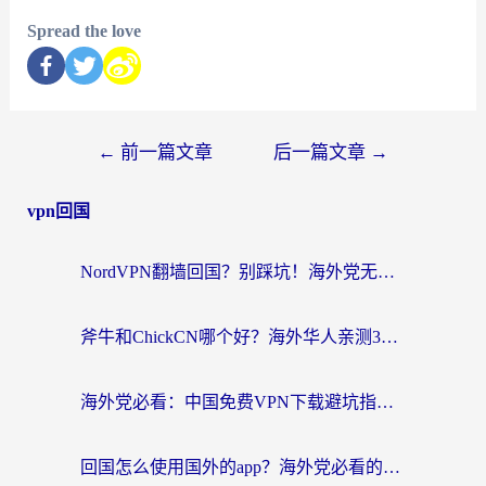
Spread the love
←
前一篇文章
后一篇文章
→
vpn回国
NordVPN翻墙回国？别踩坑！海外党无缝访问国内资源的真实指南
斧牛和ChickCN哪个好？海外华人亲测3款回国加速器+免费试用攻略
海外党必看：中国免费VPN下载避坑指南 + 无缝访问国内资源的终极方案
回国怎么使用国外的app？海外党必看的无缝访问国内资源全攻略