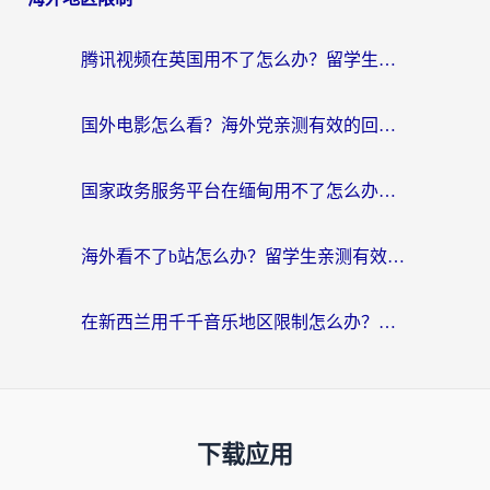
腾讯视频在英国用不了怎么办？留学生亲测有效的回国加速器指南
国外电影怎么看？海外党亲测有效的回国加速器选择指南
国家政务服务平台在缅甸用不了怎么办？海外华人必看的回国加速全攻略
海外看不了b站怎么办？留学生亲测有效的回国加速器选择攻略，解决豆瓣音乐、美团外卖难题
在新西兰用千千音乐地区限制怎么办？海外华人必备的回国加速解决方案
下载应用