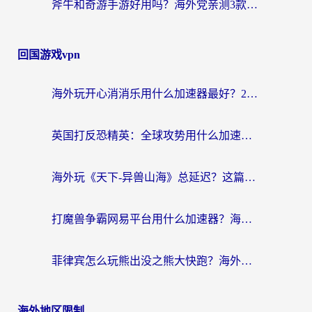
斧牛和奇游手游好用吗？海外党亲测3款回国加速器，选对才能无缝刷国内资源
回国游戏vpn
海外玩开心消消乐用什么加速器最好？2026真实体验指南，告别延迟卡顿
英国打反恐精英：全球攻势用什么加速器？2026年实测有效的国服游戏加速指南
海外玩《天下-异兽山海》总延迟？这篇延迟加速器指南帮你告别卡顿（附日本玩Sky光·遇最高警戒解决方案）
打魔兽争霸网易平台用什么加速器？海外党亲测有效的国服游戏加速指南
菲律宾怎么玩熊出没之熊大快跑？海外党国服游戏加速终极攻略（附3款热门游戏实测）
海外地区限制