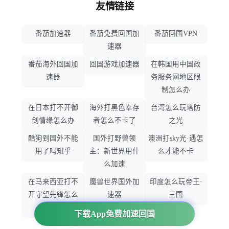
友情链接
番茄加速器
番茄免费回国加
番茄回国VPN
速器
番茄海外回国加
回国游戏加速器
在韩国用中国政
速器
务服务网地区限
制怎么办
在日本打不开御
海外打黑色幸存
台湾怎么玩塔防
剑情缘怎么办
者怎么不卡了
之光
酷狗到国外不能
国外打野兽领
澳洲打sky光·遇怎
用了吗知乎
主：新世界用什
么才能不卡
么加速
在马来西亚打不
魔兽世界国外加
印度怎么玩帝王·
开守望先锋怎么
速器
三国
办
下载App免费加速回国