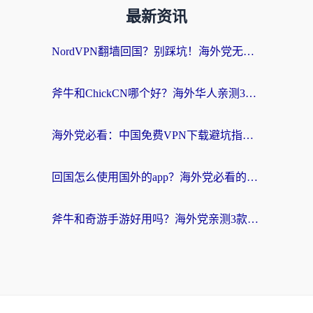
最新资讯
NordVPN翻墙回国？别踩坑！海外党无缝访问国内资源的真实指南
斧牛和ChickCN哪个好？海外华人亲测3款回国加速器+免费试用攻略
海外党必看：中国免费VPN下载避坑指南 + 无缝访问国内资源的终极方案
回国怎么使用国外的app？海外党必看的无缝访问国内资源全攻略
斧牛和奇游手游好用吗？海外党亲测3款回国加速器，选对才能无缝刷国内资源