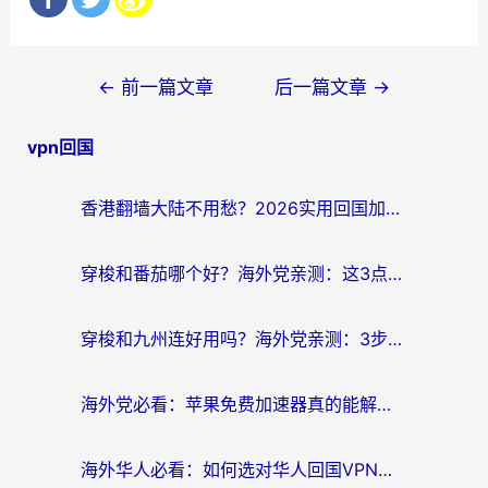
文
←
前一篇文章
后一篇文章
→
章
vpn回国
导
航
香港翻墙大陆不用愁？2026实用回国加速器指南：从选到用一步到位
穿梭和番茄哪个好？海外党亲测：这3点帮你选对回国加速器
穿梭和九州连好用吗？海外党亲测：3步选对回国加速器，无缝刷国内剧玩国服
海外党必看：苹果免费加速器真的能解决回国访问难题吗？附实测对比与全平台方案
海外华人必看：如何选对华人回国VPN，无缝刷国内剧、玩手游？