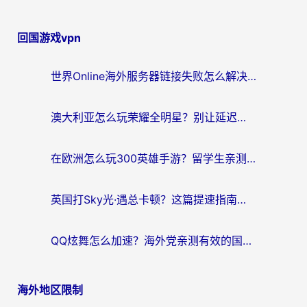
回国游戏vpn
世界Online海外服务器链接失败怎么解决？告别卡顿延迟，海外玩国服游戏的正确打开方式
澳大利亚怎么玩荣耀全明星？别让延迟毁了你的连招！海外党专属加速攻略
在欧洲怎么玩300英雄手游？留学生亲测有效的国服游戏加速指南
英国打Sky光·遇总卡顿？这篇提速指南帮你找回治愈感
QQ炫舞怎么加速？海外党亲测有效的国服游戏加速指南（附失落城堡金铲铲之战解决方案）
海外地区限制