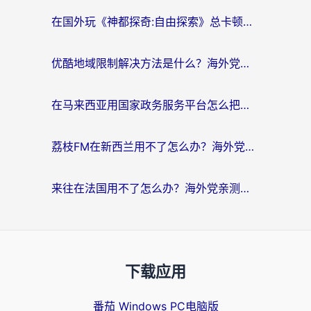
在国外玩《神都探奇:自由探索》总卡顿？3个实用技巧解决海外党追剧、社交、游戏难题
优酷地域限制解决方法是什么？海外党亲测有效的回国加速指南
在马来西亚用国家政务服务平台怎么把定位修改到中国国内？海外党解决数字壁垒的实用指南
荔枝FM在新西兰用不了怎么办？海外党必看的回国加速解决方案
来往在法国用不了怎么办？海外党亲测有效的回国加速指南
下载应用
番茄 Windows PC电脑版