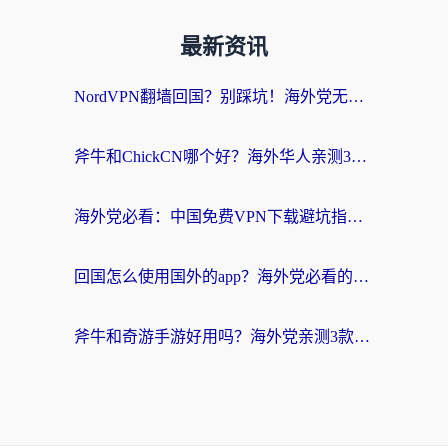
最新资讯
NordVPN翻墙回国？别踩坑！海外党无缝访问国内资源的真实指南
斧牛和ChickCN哪个好？海外华人亲测3款回国加速器+免费试用攻略
海外党必看：中国免费VPN下载避坑指南 + 无缝访问国内资源的终极方案
回国怎么使用国外的app？海外党必看的无缝访问国内资源全攻略
斧牛和奇游手游好用吗？海外党亲测3款回国加速器，选对才能无缝刷国内资源