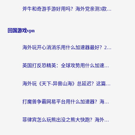
斧牛和奇游手游好用吗？海外党亲测3款回国加速器，选对才能无缝刷国内资源
回国游戏vpn
海外玩开心消消乐用什么加速器最好？2026真实体验指南，告别延迟卡顿
英国打反恐精英：全球攻势用什么加速器？2026年实测有效的国服游戏加速指南
海外玩《天下-异兽山海》总延迟？这篇延迟加速器指南帮你告别卡顿（附日本玩Sky光·遇最高警戒解决方案）
打魔兽争霸网易平台用什么加速器？海外党亲测有效的国服游戏加速指南
菲律宾怎么玩熊出没之熊大快跑？海外党国服游戏加速终极攻略（附3款热门游戏实测）