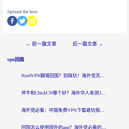
Spread the love
←
前一篇文章
后一篇文章
→
vpn回国
NordVPN翻墙回国？别踩坑！海外党无缝访问国内资源的真实指南
斧牛和ChickCN哪个好？海外华人亲测3款回国加速器+免费试用攻略
海外党必看：中国免费VPN下载避坑指南 + 无缝访问国内资源的终极方案
回国怎么使用国外的app？海外党必看的无缝访问国内资源全攻略