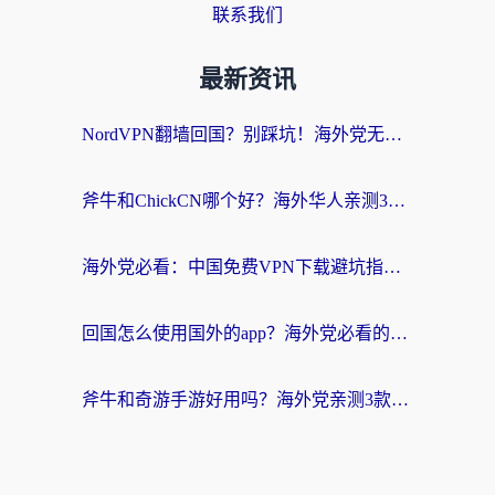
联系我们
最新资讯
NordVPN翻墙回国？别踩坑！海外党无缝访问国内资源的真实指南
斧牛和ChickCN哪个好？海外华人亲测3款回国加速器+免费试用攻略
海外党必看：中国免费VPN下载避坑指南 + 无缝访问国内资源的终极方案
回国怎么使用国外的app？海外党必看的无缝访问国内资源全攻略
斧牛和奇游手游好用吗？海外党亲测3款回国加速器，选对才能无缝刷国内资源