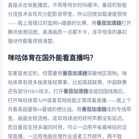
直接点击就能播放，不用等待长时间缓冲。番茄的智能
分流技术会优先分配影音带宽，所以回放加载速度很快
——我上周错过的篮网vs雄鹿的比赛，用
番茄加速器
打开
腾讯体育回放，高清画质一点都不卡，连字母哥的暴扣
慢动作都看得很清楚。
咪咕体育在国外能看直播吗？
答案是肯定的，但需要用
番茄加速器
突破地区限制。咪
咕体育有很多独家版权赛事，比如英超联赛、中超联赛
还有部分NBA场次。打开
番茄加速器
连接回国线路后，
打开咪咕体育APP或者官网就能正常观看直播——我上个
月看英超曼联vs曼城的德比战，用
番茄加速器
连的专线带
宽，画面全程流畅，连现场球迷的欢呼声都没有延迟。
而且番茄支持多端同时用，可以一边用平板看咪咕的足
球直播，一边用电脑处理作业或者工作邮件，两不耽