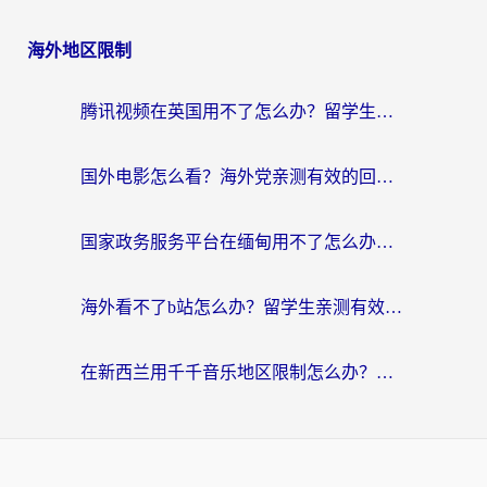
海外地区限制
腾讯视频在英国用不了怎么办？留学生亲测有效的回国加速器指南
国外电影怎么看？海外党亲测有效的回国加速器选择指南
国家政务服务平台在缅甸用不了怎么办？海外华人必看的回国加速全攻略
海外看不了b站怎么办？留学生亲测有效的回国加速器选择攻略，解决豆瓣音乐、美团外卖难题
在新西兰用千千音乐地区限制怎么办？海外华人必备的回国加速解决方案