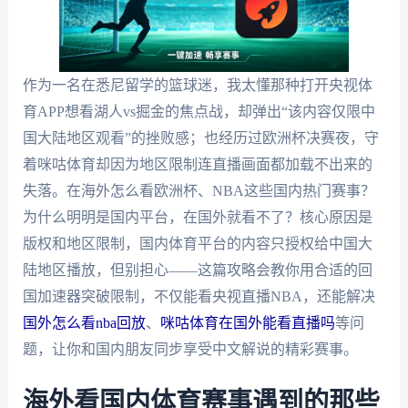
作为一名在悉尼留学的篮球迷，我太懂那种打开央视体
育APP想看湖人vs掘金的焦点战，却弹出“该内容仅限中
国大陆地区观看”的挫败感；也经历过欧洲杯决赛夜，守
着咪咕体育却因为地区限制连直播画面都加载不出来的
失落。在海外怎么看欧洲杯、NBA这些国内热门赛事？
为什么明明是国内平台，在国外就看不了？核心原因是
版权和地区限制，国内体育平台的内容只授权给中国大
陆地区播放，但别担心——这篇攻略会教你用合适的回
国加速器突破限制，不仅能看央视直播NBA，还能解决
国外怎么看nba回放
、
咪咕体育在国外能看直播吗
等问
题，让你和国内朋友同步享受中文解说的精彩赛事。
海外看国内体育赛事遇到的那些