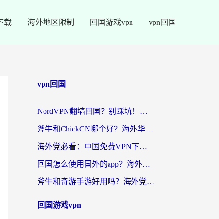
下载
海外地区限制
回国游戏vpn
vpn回国
vpn回国
NordVPN翻墙回国？别踩坑！海外党无缝访问国内资源的真实指南
斧牛和ChickCN哪个好？海外华人亲测3款回国加速器+免费试用攻略
海外党必看：中国免费VPN下载避坑指南 + 无缝访问国内资源的终极方案
回国怎么使用国外的app？海外党必看的无缝访问国内资源全攻略
斧牛和奇游手游好用吗？海外党亲测3款回国加速器，选对才能无缝刷国内资源
回国游戏vpn