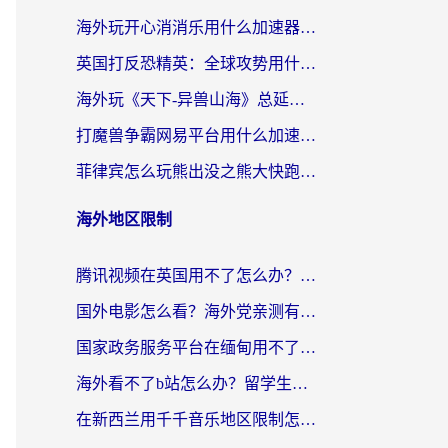
海外玩开心消消乐用什么加速器最好？2026真实体验指南，告别延迟卡顿
英国打反恐精英：全球攻势用什么加速器？2026年实测有效的国服游戏加速指南
海外玩《天下-异兽山海》总延迟？这篇延迟加速器指南帮你告别卡顿（附日本玩Sky光·遇最高警戒解决方案）
打魔兽争霸网易平台用什么加速器？海外党亲测有效的国服游戏加速指南
菲律宾怎么玩熊出没之熊大快跑？海外党国服游戏加速终极攻略（附3款热门游戏实测）
海外地区限制
腾讯视频在英国用不了怎么办？留学生亲测有效的回国加速器指南
国外电影怎么看？海外党亲测有效的回国加速器选择指南
国家政务服务平台在缅甸用不了怎么办？海外华人必看的回国加速全攻略
海外看不了b站怎么办？留学生亲测有效的回国加速器选择攻略，解决豆瓣音乐、美团外卖难题
在新西兰用千千音乐地区限制怎么办？海外华人必备的回国加速解决方案