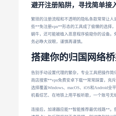
避开注册陷阱，寻找简单接
繁琐的注册流程和不透明的隐私条款常常让人
些**免注册vpn**形态的工具成了偷懒的选
蜗牛，还可能被植入恶意程序偷窥你的设备。
务必睁大双眼，谨慎再谨慎。
搭建你的归国网络桥
告别手动设置代理的繁杂，专业工具把操作简
商店搜索**vpn免费安卓下载**常常踩雷，
选择覆盖Windows、macOS、iOS和And
机看综艺、在地铁上用平板听歌，一个账号无
连接后，加速器应能**智能推荐最优线路**