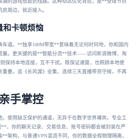
联通的游戏低延迟线路。这种动态优化背后，是**全球节点
机房周边，就近接入。
量和卡顿烦恼
道。**独享100M带宽**意味着无论何时何地，你和国内
量。更关键的是**智能分流**技术——访问新浪微博、淘
Tube则保持本地连接，互不干扰。既保证速度，也照顾本地使
至关重要。追《长风渡》全集、连续三天直播带货守候，不再
亲手掌控
迹。使用缺乏保护的通道，无异于在数字世界裸奔。专业工
加密**，你的聊天记录、交易信息、账号密码都会被封装在严
输**架构，与普通VPN混流不同，你的数据全程物理隔离，