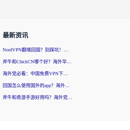
最新资讯
NordVPN翻墙回国？别踩坑！海外党无缝访问国内资源的真实指南
斧牛和ChickCN哪个好？海外华人亲测3款回国加速器+免费试用攻略
海外党必看：中国免费VPN下载避坑指南 + 无缝访问国内资源的终极方案
回国怎么使用国外的app？海外党必看的无缝访问国内资源全攻略
斧牛和奇游手游好用吗？海外党亲测3款回国加速器，选对才能无缝刷国内资源