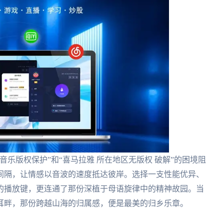
乐版权保护”和“喜马拉雅 所在地区无版权 破解”的困境阻
间隔，让情感以音波的速度抵达彼岸。选择一支性能优异、
的播放键，更连通了那份深植于母语旋律中的精神故园。当
耳畔，那份跨越山海的归属感，便是最美的归乡乐章。