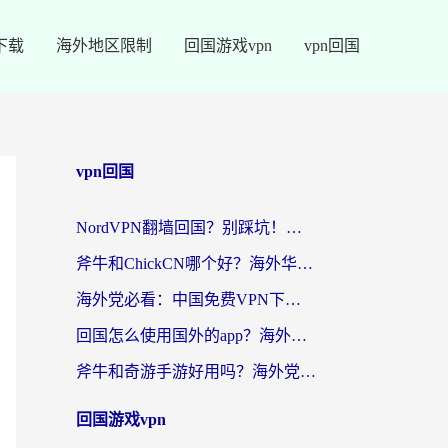
下载
海外地区限制
回国游戏vpn
vpn回国
vpn回国
NordVPN翻墙回国？别踩坑！海外党无缝访问国内资源的真实指南
斧牛和ChickCN哪个好？海外华人亲测3款回国加速器+免费试用攻略
海外党必看：中国免费VPN下载避坑指南 + 无缝访问国内资源的终极方案
回国怎么使用国外的app？海外党必看的无缝访问国内资源全攻略
斧牛和奇游手游好用吗？海外党亲测3款回国加速器，选对才能无缝刷国内资源
回国游戏vpn