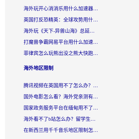
海外玩开心消消乐用什么加速器最好？2026真实体验指南，告别延迟卡顿
英国打反恐精英：全球攻势用什么加速器？2026年实测有效的国服游戏加速指南
海外玩《天下-异兽山海》总延迟？这篇延迟加速器指南帮你告别卡顿（附日本玩Sky光·遇最高警戒解决方案）
打魔兽争霸网易平台用什么加速器？海外党亲测有效的国服游戏加速指南
菲律宾怎么玩熊出没之熊大快跑？海外党国服游戏加速终极攻略（附3款热门游戏实测）
海外地区限制
腾讯视频在英国用不了怎么办？留学生亲测有效的回国加速器指南
国外电影怎么看？海外党亲测有效的回国加速器选择指南
国家政务服务平台在缅甸用不了怎么办？海外华人必看的回国加速全攻略
海外看不了b站怎么办？留学生亲测有效的回国加速器选择攻略，解决豆瓣音乐、美团外卖难题
在新西兰用千千音乐地区限制怎么办？海外华人必备的回国加速解决方案