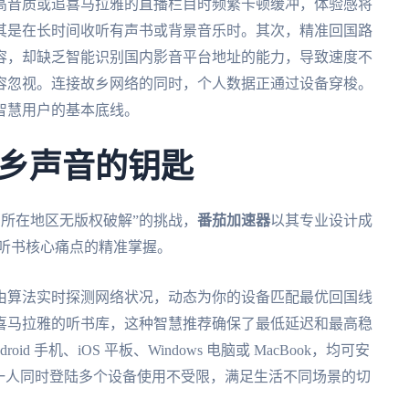
高音质或追喜马拉雅的直播栏目时频繁卡顿缓冲，体验感将
其是在长时间收听有声书或背景音乐时。其次，精准回国路
容，却缺乏智能识别国内影音平台地址的能力，导致速度不
容忽视。连接故乡网络的同时，个人数据正通过设备穿梭。
智慧用户的基本底线。
乡声音的钥匙
 所在地区无版权破解”的挑战，
番茄加速器
以其专业设计成
/听书核心痛点的精准掌握。
由算法实时探测网络状况，动态为你的设备匹配最优回国线
喜马拉雅的听书库，这种智慧推荐确保了最低延迟和最高稳
 手机、iOS 平板、Windows 电脑或 MacBook，均可安
一人同时登陆多个设备使用不受限，满足生活不同场景的切