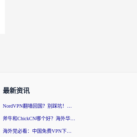
最新资讯
NordVPN翻墙回国？别踩坑！海外党无缝访问国内资源的真实指南
斧牛和ChickCN哪个好？海外华人亲测3款回国加速器+免费试用攻略
海外党必看：中国免费VPN下载避坑指南 + 无缝访问国内资源的终极方案