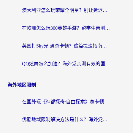
澳大利亚怎么玩荣耀全明星？别让延迟毁了你的连招！海外党专属加速攻略
在欧洲怎么玩300英雄手游？留学生亲测有效的国服游戏加速指南
英国打Sky光·遇总卡顿？这篇提速指南帮你找回治愈感
QQ炫舞怎么加速？海外党亲测有效的国服游戏加速指南（附失落城堡金铲铲之战解决方案）
海外地区限制
在国外玩《神都探奇:自由探索》总卡顿？3个实用技巧解决海外党追剧、社交、游戏难题
优酷地域限制解决方法是什么？海外党亲测有效的回国加速指南