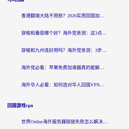
香港翻墙大陆不用愁？2026实用回国加速器指南：从选到用一步到位
穿梭和番茄哪个好？海外党亲测：这3点帮你选对回国加速器
穿梭和九州连好用吗？海外党亲测：3步选对回国加速器，无缝刷国内剧玩国服
海外党必看：苹果免费加速器真的能解决回国访问难题吗？附实测对比与全平台方案
海外华人必看：如何选对华人回国VPN，无缝刷国内剧、玩手游？
回国游戏vpn
世界Online海外服务器链接失败怎么解决？告别卡顿延迟，海外玩国服游戏的正确打开方式